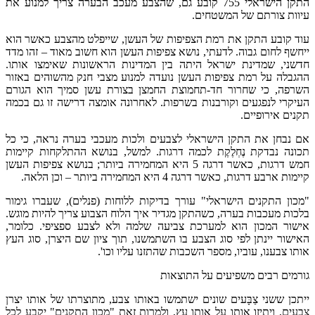
התקן הישראלי 755 קובע גם, שהצבע מעכב הבערה צריך למנוע את
עיוות צורתם של המשטחים.
עוד קובע התקן את רמת הצפיפות של העשן, שייפלט מהצבע כאשר הוא
ייחשף לחום גבוה. לדעתי, נושא צפיפות העשן הוא חשוב מאוד – זהו מדד
חדשני, שמדינת ישראל היתה בין המדינות הראשונות שאימצו אותו.
ההגבלה על רמת צפיפות העשן נועדה למנוע מצבי חנק מהשוהים באזור
השרפה, כי שחרור חד-תחמוצת החמצן בצורת עשן סמיך הוא הגורם
העיקרי לנפגעים וקורבנות בשרפות. לאחרונה אומצה דרישה זו גם בכמה
תקנים אירופיים.
אם נבחן את התקן הישראלי לצבעים ולכות מעכבי בערה נראה, כי כל
תכונה נבדקת נֶחְלֶקֶת לכמה דרגות. למשל, בנושא ההתלקחות קיימות
חמש דרגות, כאשר דרגה 5 היא המחמירה ביותר; בנושא צפיפות העשן
קיימות ארבע דרגות, כאשר דרגה 4 היא המחמירה ביותר – וכן הלאה.
"מכון התקנים הישראלי" עורך בדיקות ללוחות (פנלים), שעברו גימור
בלכות מעכבות בערה, כשהתקן מגדיר איך הלוח הצבוע צריך להיות מוגש.
אישור המכון הוא למערכת צביעה שלמה ולא לצבע ספציפי. כלומר,
האישור יינתן לפי סוג הצבע בו השתמשנו, תוך ציון שם היצרן, סוג העץ
אותו צבענו, עוביו, מספר השכבות שהתזנו עליו וכו'.
גורמים רבים משפיעים על התוצאות
ייתכן ששני צַבָּעים שונים ישתמשו באותו צבע, מתוצרתו של אותו יצרן
צבעים, ויתיזו אותו על אותו עץ, ולמרות זאת "מכון התקנים" יקבע לכל