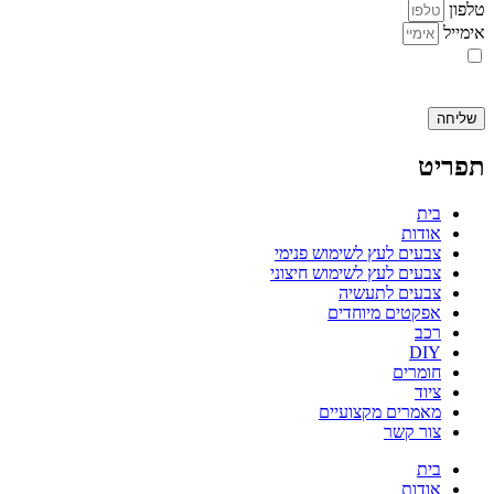
טלפון
אימייל
אני מאשר.ת את העברת הפרטים ואת השימוש בהם, כדי ליצור עמי קשר
באמצעות דוא"ל, טלפון או ווצאפ. העברת הפרטים היא מרצוני החופשי ועל
מסירת הפרטים והשימוש במידע תחול
מדיניות הפרטיות של האתר
.
שליחה
תפריט
בית
אודות
צבעים לעץ לשימוש פנימי
צבעים לעץ לשימוש חיצוני
צבעים לתעשיה
אפקטים מיוחדים
רכב
DIY
חומרים
ציוד
מאמרים מקצועיים
צור קשר
בית
אודות