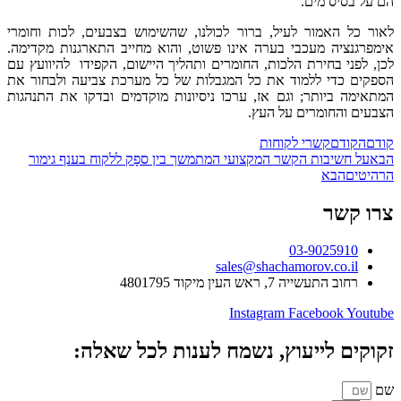
הם על בסיס מים.
לאור כל האמור לעיל, ברור לכולנו, שהשימוש בצבעים, לכות וחומרי
אימפרגנציה מעכבי בערה אינו פשוט, והוא מחייב התארגנות מקדימה.
לכן, לפני בחירת הלכות, החומרים ותהליך היישום, הקפידו להיוועץ עם
הספקים כדי ללמוד את כל המגבלות של כל מערכת צביעה ולבחור את
המתאימה ביותר; וגם אז, ערכו ניסיונות מוקדמים ובדקו את התנהגות
הצבעים והחומרים על העץ.
קודם
הקודם
קשרי לקוחות
הבא
על חשיבות הקשר המקצועי המתמשך בין ספָק ללקוח בענף גימור
הרהיטים
הבא
צרו קשר
03-9025910
sales@shachamorov.co.il
רחוב התעשייה 7, ראש העין מיקוד 4801795
Instagram
Facebook
Youtube
זקוקים לייעוץ, נשמח לענות לכל שאלה:
שם