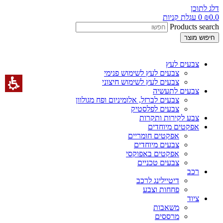
דלג לתוכן
0.0
₪
0
עגלת קניות
Products search
חיפוש מוצר
צבעים לעץ
צבעים לעץ לשימוש פנימי
צבעים לעץ לשימוש חיצוני
צבעים לתעשיה
צבעים לברזל, אלומיניום ופח מגולוון
צבעים לפלסטיק
צבע לקירות ותקרות
אפקטים מיוחדים
אפקטים חומריים
צבעים מיוחדים
אפקטים באפוקסי
צבעים טכניים
רכב
דיטיילינג לרכב
פחחות וצבע
ציוד
משאבות
מרססים