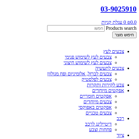
03-9025910
0.0
₪
0
עגלת קניות
Products search
חיפוש מוצר
צבעים לעץ
צבעים לעץ לשימוש פנימי
צבעים לעץ לשימוש חיצוני
צבעים לתעשיה
צבעים לברזל, אלומיניום ופח מגולוון
צבעים לפלסטיק
צבע לקירות ותקרות
אפקטים מיוחדים
אפקטים חומריים
צבעים מיוחדים
אפקטים באפוקסי
צבעים טכניים
רכב
דיטיילינג לרכב
פחחות וצבע
ציוד