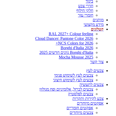
ביגוד
חדרי צבע
חלקי חילוף
חומרי עזר
מותגים
מידע מקצועי
קטלוגים
RAL 2027+ Colour feeling
Cloud Dancer: Pantone Color 2026
NCS Colors for 2026+
Borghi d'Italia 2026
Borghi d'Italia גוונים חדשים 2025
Mocha Mousse 2025
צור קשר
צבעים לעץ
צבעים לעץ לשימוש פנימי
צבעים לעץ לשימוש חיצוני
צבעים לתעשיה
צבעים לברזל, אלומיניום ופח מגולוון
צבעים לפלסטיק
צבע לקירות ותקרות
אפקטים מיוחדים
אפקטים חומריים
צבעים מיוחדים