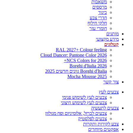
משאבות
מרססים
ביגוד
חדרי צבע
חלקי חילוף
חומרי עזר
מותגים
מידע מקצועי
קטלוגים
RAL 2027+ Colour feeling
Cloud Dancer: Pantone Color 2026
NCS Colors for 2026+
Borghi d'Italia 2026
Borghi d'Italia גוונים חדשים 2025
Mocha Mousse 2025
צור קשר
צבעים לעץ
צבעים לעץ לשימוש פנימי
צבעים לעץ לשימוש חיצוני
צבעים לתעשיה
צבעים לברזל, אלומיניום ופח מגולוון
צבעים לפלסטיק
צבע לקירות ותקרות
אפקטים מיוחדים