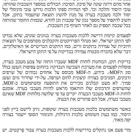
אחד מהם דרגה שונה של סיכון. הסיבה: הבדלים במספר השכבות שהותזו,
עובי היסוד והלכה וכו'. לפי הנחיות ספקי הלכות נדרש עובי מינימלי של
יסוד ולכה מעכבת בערה על מנת להשיג תוצאה שתעמוד בתקן, אבל
חשוב להקפיד על מספר נכון של שכבות וכן לוודא, שכמות החומר שהותזה
בכל שכבה תספיק גם לאחר השיוף בין השכבות.
לפעמים קיימת דרישה ללכות מעכבות בערה בגוונים שונים, שלא נבדקו
לפי התקן ישראלי, ואז מנהלי הפרויקטים והקבלנים מסתמכים על תוצאות
חיוביות של עמידה בתקנים זרים, כמו התקנים הבריטיים או האיטלקיים,
דבר שלא בהכרח מבטיח עמידה בבדיקות על פי התקן הישראלי.
בדיקות תקן, הבוחנות לוחות MDF שעברו התזה של צבע מעכב בערה,
פוסלות לפעמים את מערכת הצביעה הנבדקת בתחום צפיפות העשן בגלל
סוג הMDF-. כידוע, ה-MDF מבוסס על אחוזים גבוהים של שרפים
ודבקים, המגיבים בצורה קיצונית לחום ושרפה, על-ידי שחרור גזים ועשן
סמיך. לא מעט קבלנים מכירים את התופעה ומשתמשים ב-MDF,
שהשרפים והדבקים שלו הותאמו מראש להיות מעכבי בערה. אומנם
לוחות ה-MDF מעכבי הבערה יקרים עד פי שלושה מלוחות MDF שאינם
מעכבי בערה, אבל הם פותרים את הבעיה.
כאשר משתמשים בלכות מעכבות בערה שקופות, ניתן ליישם בייץ לפני
היסוד, כמו בעת השימוש בלכות הרגילות, והגימור הסופי יישמר בצורה
יפה מאוד.
מדי פעם אנו נתקלים בדרישות ללכות מעכבות בערה עבור פָרקֶטים. יש