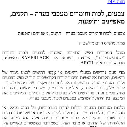
חנות DIY
צבעים, לכות וחומרים מעכבי בערה – תקנים,
מאפיינים ותופעות
צבעים, לכות וחומרים מעכבי בערה – תקנים, מאפיינים ותופעות
מאת מהנדס חיים מילשטיין
מנהל המכירות ואיש התמיכה הטכנית לצבעים ולכות בחברת
"שחם-שחמורוב", המייצגת בישראל את SAYERLACK מאיטליה,
חברה-בת בתאגיד ARCH.
מדי פעם נדרשים מפעלי רהיטים או צַבָּעי רהיטים לבצע גימור של
רהיטים, תקרות אקוסטיות וציפויי קירות דקורטיביים תוך שימוש בצבעים
ולכות מעכבי בערה. דרישה זו באה לרוב בפרויקטים של ריהוט מוסדי –
לבתי מלון, בתי הארחה, אולמות ציבוריים, משרדי ממשלה, מוסדות
מוניציפליים ועוד. פרויקטים אלה כפופים לחוקים ונהלים, המחייבים את
המבַצע, בין היתר, להשתמש בצבעים ולכות מעכבי בערה.
הלכות מעכבות הבערה יכולות להיות דו-רכיביות, על בסיס מדלל, או
חד-רכיביות, על בסיס מים. הן יכולות להיות אטומות או שקופות ובדרגות
ברק שונות. תפקידן של לכות מעכבות בערה אלה הוא למנוע את
התלקחותו של הרהיט או מוצר העץ, וכשמדובר במשטחים עשויים עץ,