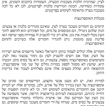
לציין, שמרבית הלכות מעכבות הבערה, העומדות בתקנים השונים, אינן
עומדות בשחיקה, תכונה הנדרשת בלכות לפָרקֶטים, לכן לא כל לכה
מעכבת בערה מתאימה לשימוש בפָרקֶטים.
מגבלות האימפרגנציה
קיימים גם חומרים מעכבי בערה לעץ, שאינם מוגדרים כלכות או צבעים:
הגוון שלהם ניטרלי, הם מבוססים על מים, וכל תפקידם הוא להיספג לתוך
העץ מבלי לשנות את גונו, אלא רק כדי להעניק לו עמידות מפני שרפה ו/או
פליטת עשן מוגזמת. ניתן להגדיר חומרים אלה כשייכים לתחום
האימפרגנציה.
חומרים אלה יכולים לעמוד בתקן הישראלי כאשר מיישמים אותם ישירות
על העץ, אבל אם רוצים להעניק לעץ גם גימור צבעוני נאה לעין,
משתמשים באימפרגנציה נוספת, צבעונית, גם היא על בסיס מים. הבעיה
היא, שהעץ לא מסוגל לספוג כמויות נוזלים של שני סוגי אימפרגנציה,
והתוצאה היא, שחלק מעצים אלה אינם מצליחים לעבור את בדיקות
התקן.
למרות זאת, יש לא מעט אנשי מקצוע, המיישמים שני סוגים של
אימפרגנציה על העץ (בדרך כלל על אורן), ולכן, במקרים אלה יש לבדוק
היטב אם החומרים מתאימים לשימוש יחד, וכי לא קיימת תופעות של
דחייה ביניהם, המתבטאת לעיתים בריאקציה חריפה, אשר משפיעה על
גוון העץ ועל המרקם שלו. אני אישית נתקלתי בחומרי אימפרגנציה
צבעוניים על בסיס מים, שנדחו על-ידי חומרים מעכבי בערה שקופים, גם