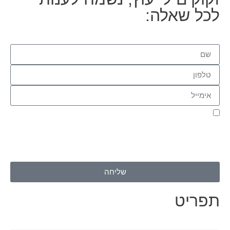
לכל שאלה:
אני מאשר.ת את העברת הפרטים ואת השימוש בהם, כדי ליצור עמי
קשר באמצעות דוא"ל, טלפון או ווצאפ. העברת הפרטים היא מרצוני
החופשי ועל מסירת הפרטים והשימוש במידע תחול
מדיניות הפרטיות
של האתר
.
שליחה
תפריט