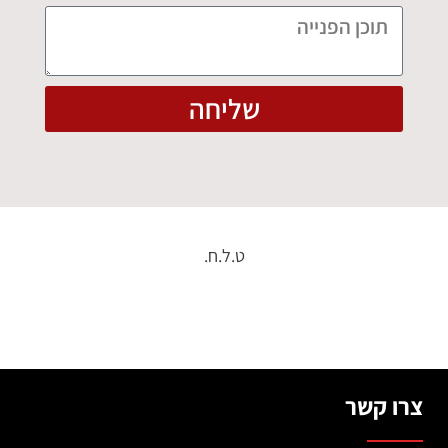
שליחה
ט.ל.ח.
צרו קשר