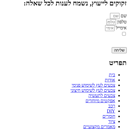
זקוקים לייעוץ, נשמח לענות לכל שאלה:
שם
טלפון
אימייל
אני מאשר.ת את העברת הפרטים ואת השימוש בהם, כדי ליצור עמי קשר
באמצעות דוא"ל, טלפון או ווצאפ. העברת הפרטים היא מרצוני החופשי ועל
מסירת הפרטים והשימוש במידע תחול
מדיניות הפרטיות של האתר
.
שליחה
תפריט
בית
אודות
צבעים לעץ לשימוש פנימי
צבעים לעץ לשימוש חיצוני
צבעים לתעשיה
אפקטים מיוחדים
רכב
DIY
חומרים
ציוד
מאמרים מקצועיים