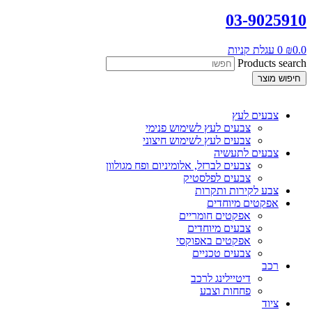
03-9025910
0.0
₪
0
עגלת קניות
Products search
חיפוש מוצר
צבעים לעץ
צבעים לעץ לשימוש פנימי
צבעים לעץ לשימוש חיצוני
צבעים לתעשיה
צבעים לברזל, אלומיניום ופח מגולוון
צבעים לפלסטיק
צבע לקירות ותקרות
אפקטים מיוחדים
אפקטים חומריים
צבעים מיוחדים
אפקטים באפוקסי
צבעים טכניים
רכב
דיטיילינג לרכב
פחחות וצבע
ציוד