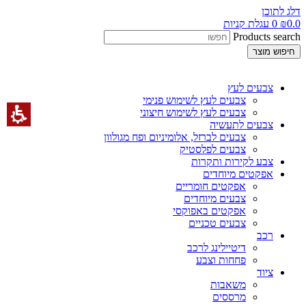
דלג לתוכן
0.0
₪
0
עגלת קניות
Products search
חיפוש מוצר
צבעים לעץ
צבעים לעץ לשימוש פנימי
צבעים לעץ לשימוש חיצוני
צבעים לתעשיה
צבעים לברזל, אלומיניום ופח מגולוון
צבעים לפלסטיק
צבע לקירות ותקרות
אפקטים מיוחדים
אפקטים חומריים
צבעים מיוחדים
אפקטים באפוקסי
צבעים טכניים
רכב
דיטיילינג לרכב
פחחות וצבע
ציוד
משאבות
מרססים