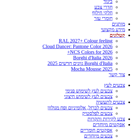
ביגוד
חדרי צבע
חלקי חילוף
חומרי עזר
מותגים
מידע מקצועי
קטלוגים
RAL 2027+ Colour feeling
Cloud Dancer: Pantone Color 2026
NCS Colors for 2026+
Borghi d'Italia 2026
Borghi d'Italia גוונים חדשים 2025
Mocha Mousse 2025
צור קשר
צבעים לעץ
צבעים לעץ לשימוש פנימי
צבעים לעץ לשימוש חיצוני
צבעים לתעשיה
צבעים לברזל, אלומיניום ופח מגולוון
צבעים לפלסטיק
צבע לקירות ותקרות
אפקטים מיוחדים
אפקטים חומריים
צבעים מיוחדים