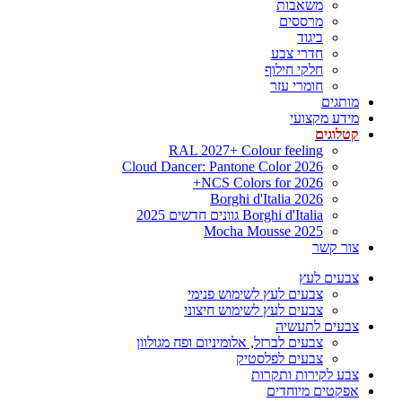
משאבות
מרססים
ביגוד
חדרי צבע
חלקי חילוף
חומרי עזר
מותגים
מידע מקצועי
קטלוגים
RAL 2027+ Colour feeling
Cloud Dancer: Pantone Color 2026
NCS Colors for 2026+
Borghi d'Italia 2026
Borghi d'Italia גוונים חדשים 2025
Mocha Mousse 2025
צור קשר
צבעים לעץ
צבעים לעץ לשימוש פנימי
צבעים לעץ לשימוש חיצוני
צבעים לתעשיה
צבעים לברזל, אלומיניום ופח מגולוון
צבעים לפלסטיק
צבע לקירות ותקרות
אפקטים מיוחדים