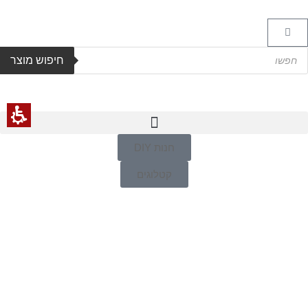
בע
קורטיבי
עיצוב
ירות
תקרות
חיפוש מוצר
חמורוב
בוא
שווק
ע"מ
חנות DIY
קטלוגים