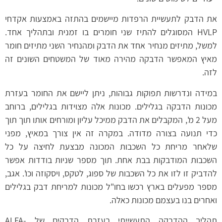
את הדבק לתעשיית הרפדות מיישמים בהתזה באמצעות אקדחי
HVLP המסוגלים להתיז שני חומרים בו זמנית ובתהליך אחד.
למשל, מתיזים מנחיר אחד את הדבק ומהנחיר השני מתיזים חומר
מאיץ המאפשר הדבקה מהירה מאוד של המשטחים השונים זה
לזה.
במידה ונדרשות תפוקות גבוהות, ניתן ליישם את החומר בעזרת
מכונות הדבקה בגלילים. מכונות אלה מצוידות בגלילים, ברוחב
מעל 2 מ', המקבלים את הדבק ממיכל עליון ומורחים אותו תוך תוך
כדי תנועה בצורה מדודה. במקרה זה אין צורך במאיץ, מפני
שלאחר מריחת כל השכבות המכונה מבצעת לחיצה על כל
השכבות המודבקות בבת אחת. תוך מספר שניות בודדות אפשר
להדביק זו לזו את כל השכבות של ספוג, לטקס, ויסקוזה וכו'. אגב,
מספר מפעלים בארץ רכשו בחו"ל מכונות למריחת דבק בגלילים
ואחרים בנו בעצמם מכונות כאלה.
תהליך ההדבקה התעשייתי בעזרת הדבקים של ALFA-