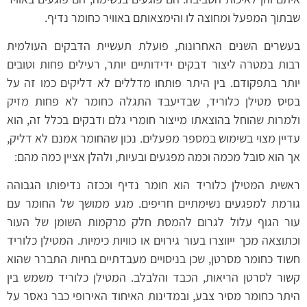
שבתוך המפעל ומחוצה לו והימצאותם באוויר כחומר נדיף.
בעשרים השנים האחרונות, פועלת תעשיית הדבקים העולמית
רבות במטרה ליצור דבקים ידידותיים יותר, רעילים פחות וטובים
יותר בתפקודם. בין היתר פותחו מדללים לא דליקים כמו זה על
בסיס מטילן כלוריד, שבדיעבד התגלה כחומר לא פחות מזיק
ולמרות שהוחל בהוצאתו מייצור חומרי גלם ודבקים בכלל זה, הוא
עדיין מצוי בשימוש במספר מפעלים. נכון שהחומר אמנם לא דליק,
אך הוא סובל מכמה וכמה מפגעים ובעיות, ולהלן אציין כמה מהם:
ראשית המטילן כלוריד הוא חומר נדיף וככזה נדיפותו הגבוהה
גורמת למפגעים נשימתיים חריפים. מגע ממושך של החומר עם
עור הגוף עלול לגרום להמסת חלק מרקמות השומן של העור
וכתוצאה מכך ייווצרו בעור גירוים או כוויות כימיות. המטילן כלוריד
חשוד כחומר מסרטן, שכן בניסויים מעבדתיים בחיות התברר שהוא
קשור לסרטן הריאות, הכבד והלבלב. המטילן כלוריד משמש בין
היתר כחומר מסיר צבע, ובמדינות האיחוד האירופי כבר נאסר על