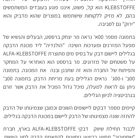
KLEBSTOFFE הוא קל, פשוט, איננו פוגע בעובדים המשתמשים
בהם, לא מזיק ללקוחות שישתמשו במוצרים שהוא מדביק והוא
"ירוק" גם לסביבה.
בתמונה מספר 00א' נראה מר יצחק ברססט, הבעלים והנשיא של
מפעל המזרנים ומערכות השינה "הולנדיה" ליד מכונת הדבקה
בגלילים ליישום דבק על בסיס מים מתוצרת ALFA-KLEBSTOFFE
על משטחים של מזרונים. מר ברססט הוא האחראי על המחקר
והפיתוח של החברה והוא זה שתכנן ובנה את המכונה. בתמונה
00ב' ו-00ג' נראים הגלילים בעת מריחת הדבק. בתמונה 00ב'
ניתן גם לראות למעלה, מיכל גדול המכיל את הדבק אשר זורם
בגרביטציה לכיוון הגלילים.
קיימים מספר דבקים ליישומים השונים וכמובן שצמיגותו של הדבק
להתזה שונה מצמיגותו של הדבק ליישום במכונת הדבקה בגלילים.
לכבוד תחילת שיווק דבקי ALFA-KLEBSTOFFE בארץ, חברת
"שחמורוב" תסייע בביצוע ניסיונות להתאמת הדבק לסוג היישום.