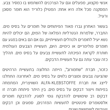
אנשי מקצוע, מפעלים וגם על הצרכנים להשתמש בו כמסיר צבע.
המסקנה מכל אלה היא אחת: המטילן כלוריד הוא חומר מסוכן
ורעיל.
בעשור האחרון גברו מאוד הפיתוחים של חומרים על בסיס מים.
התברר, שלמרות הנטרליות המלאה של המים, הם יכולים להיות
נשא יעיל לחומרים ולנוזלים תעשייתיים, גם אם הם באים במגע עם
חומרים פולימריים או כימיים. היום, תעשיית הצבעים העולמית
חותרת לקראת הפיכתה לתעשיית צבעים על בסיס מים. תהליך
כזה עובר עתה גם על תעשיית הדבקים.
כזכור, חברת "שחמורוב", הייתה החלוצה בתעשיית הרהיטים
שהציעה צבעים ומוצרים נלווים על בסיס מים. לאחרונה התחלנו
לייצג את חברת ALFA-KLEBSTOFFE השוויצרית, המתמחה
בפיתוח וייצור דבקים על בסיס מים. בין היתר פיתחה חברה זו
דבקים רב שימושיים להדבקת גומי לסוגיו, להדבקת חומרים
אלסטומרים סינטטיים לתעשיות המזרנים, ספוגים וכן דבקים
ייעודיים לשימושים שונים.