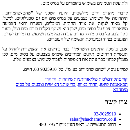
ולתועלת הטמונים בשימוש בחומרים על בסיס מים.
לדברי מהנדס חיים מילשטיין, היועץ הטכני של "שחם-שחמורוב",
היתרונות של השימוש בצבעים על בסיס מים הם גם טכנולוגיים. למשל,
קל מאוד לנקות את ציוד ההתזה, המכלים, הצנרת ותאי הצביעה
משאריות צבע על בסיס מים, שכן הוא נשטף בקלות בזרם מים רגיל, בעוד
ניקוי צבע על בסיס מדלל מחייב עבודה מאומצת ושימוש בחומרים יקרים,
הפוגעים בציוד ובמערכת הנשימה של העובדים.
אגב, ב"מכון התקנים הישראלי" כבר בודקים את האפשרות להחיל על
תעשיית הרהיטים תקנים המחייבים שימוש בצבעים על בסיס מים, לכן
מומלץ לבחון כבר עתה את האפשרות לעבור לשימוש בצבעים אלה.
למידע נוסף, "שחם שחמורוב בע"מ", טל' 03-9025910, חיים.
קודם
הקודם
לכות פוליאוריתניות מיוחדות: היזהרו
הבא
אמנת קיוטו, החור באוזון, בריאותנו האישית וצבעים על בסיס
מים
הבא
צרו קשר
03-9025910
sales@shachamorov.co.il
רחוב התעשייה 7, ראש העין מיקוד 4801795