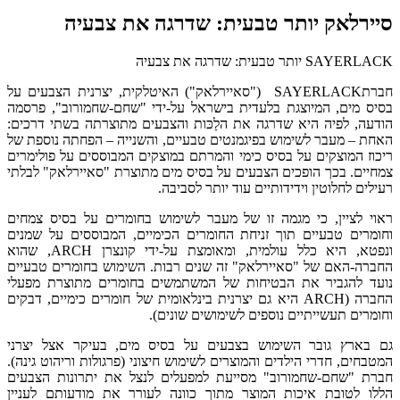
סיירלאק יותר טבעית: שדרגה את צבעיה
SAYERLACK יותר טבעית: שדרגה את צבעיה
חברתSAYERLACK ("סאיירלאק") האיטלקית, יצרנית הצבעים על
בסיס מים, המיוצגת בלעדית בישראל על-ידי "שחם-שחמורוב", פרסמה
הודעה, לפיה היא שדרגה את הלַכּות והצבעים מתוצרתה בשתי דרכים:
האחת – מעבר לשימוש בפיגמנטים טבעיים, והשנייה – הפחתה נוספת של
ריכוז המוצקים על בסיס כימי והמרתם במוצקים המבוססים על פולימרים
צמחיים. בכך הופכים הצבעים על בסיס מים מתוצרת "סאיירלאק" לבלתי
רעילים לחלוטין וידידותיים עוד יותר לסביבה.
ראוי לציין, כי מגמה זו של מעבר לשימוש בחומרים על בסיס צמחים
וחומרים טבעיים תוך זניחת החומרים הכימיים, המבוססים על שמנים
ונפטא, היא כלל עולמית, ומאומצת על-ידי קונצרן ARCH, שהוא
החברה-האם של "סאיירלאק" זה שנים רבות. השימוש בחומרים טבעיים
נועד להגביר את הבטיחות של המשתמשים בחומרים מתוצרת מפעלי
החברה (ARCH היא גם יצרנית בינלאומית של חומרים כימיים, דבקים
וחומרים תעשייתיים נוספים לשימושים שונים).
גם בארץ גובר השימוש בצבעים על בסיס מים, בעיקר אצל יצרני
המטבחים, חדרי הילדים והמוצרים לשימוש חיצוני (פרגולות וריהוט גינה).
חברת "שחם-שחמורוב" מסייעת למפעלים לנצל את יתרונות הצבעים
הללו לטובת איכות המוצר מתוך כוונה לעורר את מודעותם לעניין