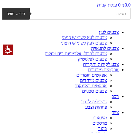
דלג
0.0
₪
0
עגלת קניות
Products
לתוכן
חיפוש מוצר
search
צבעים לעץ
צבעים לעץ לשימוש פנימי
צבעים לעץ לשימוש חיצוני
צבעים לתעשיה
צבעים לברזל, אלומיניום ופח מגולוון
צבעים לפלסטיק
צבע לקירות ותקרות
אפקטים מיוחדים
אפקטים חומריים
צבעים מיוחדים
אפקטים באפוקסי
צבעים טכניים
רכב
דיטיילינג לרכב
פחחות וצבע
ציוד
משאבות
מרססים
ביגוד