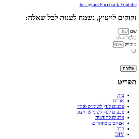
Instagram
Facebook
Youtube
זקוקים לייעוץ, נשמח לענות לכל שאלה:
שם
טלפון
אימייל
אני מאשר.ת את העברת הפרטים ואת השימוש בהם, כדי ליצור עמי קשר
באמצעות דוא"ל, טלפון או ווצאפ. העברת הפרטים היא מרצוני החופשי ועל
מסירת הפרטים והשימוש במידע תחול
מדיניות הפרטיות של האתר
.
שליחה
תפריט
בית
אודות
צבעים לעץ לשימוש פנימי
צבעים לעץ לשימוש חיצוני
צבעים לתעשיה
אפקטים מיוחדים
רכב
DIY