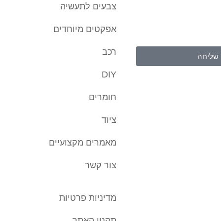
 קשר באמצעות דוא"ל, טלפון
צבעים לתעשיה
רטים היא מרצוני החופשי
והשימוש במידע תחול
אפקטים מיוחדים
של האתר
.
רכב
שליחה
DIY
חומרים
ציוד
מאמרים מקצועיים
צור קשר
מדיניות פרטיות
תקנון האתר