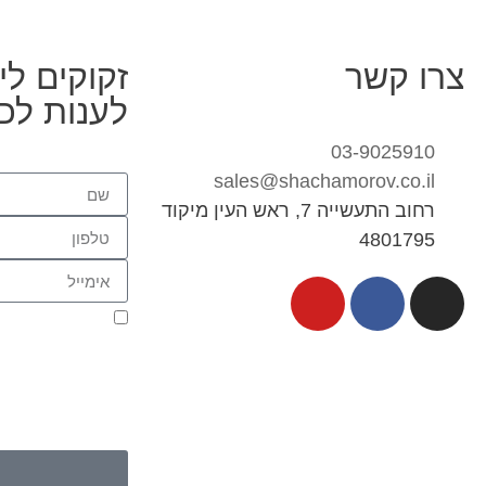
צרו קשר
זקוקים לי
לענות לכ
03-9025910
sales@shachamorov.co.il
רחוב התעשייה 7, ראש העין מיקוד
4801795
אני מאשר.ת את 
בהם, כדי ליצור עמי
או ווצאפ. העברת הפ
ועל מסירת הפרטים 
מדיניות הפרטיות 