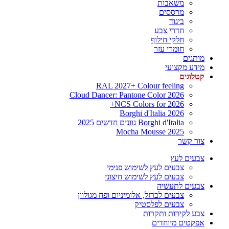
משאבות
מרססים
ביגוד
חדרי צבע
חלקי חילוף
חומרי עזר
מותגים
מידע מקצועי
קטלוגים
RAL 2027+ Colour feeling
Cloud Dancer: Pantone Color 2026
NCS Colors for 2026+
Borghi d'Italia 2026
Borghi d'Italia גוונים חדשים 2025
Mocha Mousse 2025
צור קשר
צבעים לעץ
צבעים לעץ לשימוש פנימי
צבעים לעץ לשימוש חיצוני
צבעים לתעשיה
צבעים לברזל, אלומיניום ופח מגולוון
צבעים לפלסטיק
צבע לקירות ותקרות
אפקטים מיוחדים