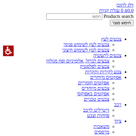
דלג לתוכן
0.0
₪
0
עגלת קניות
Products search
חיפוש מוצר
צבעים לעץ
צבעים לעץ לשימוש פנימי
צבעים לעץ לשימוש חיצוני
צבעים לתעשיה
צבעים לברזל, אלומיניום ופח מגולוון
צבעים לפלסטיק
צבע לקירות ותקרות
אפקטים מיוחדים
אפקטים חומריים
צבעים מיוחדים
אפקטים באפוקסי
צבעים טכניים
רכב
דיטיילינג לרכב
פחחות וצבע
ציוד
משאבות
מרססים