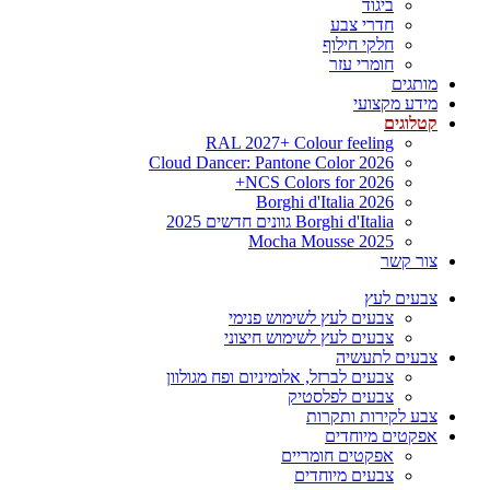
ביגוד
חדרי צבע
חלקי חילוף
חומרי עזר
מותגים
מידע מקצועי
קטלוגים
RAL 2027+ Colour feeling
Cloud Dancer: Pantone Color 2026
NCS Colors for 2026+
Borghi d'Italia 2026
Borghi d'Italia גוונים חדשים 2025
Mocha Mousse 2025
צור קשר
צבעים לעץ
צבעים לעץ לשימוש פנימי
צבעים לעץ לשימוש חיצוני
צבעים לתעשיה
צבעים לברזל, אלומיניום ופח מגולוון
צבעים לפלסטיק
צבע לקירות ותקרות
אפקטים מיוחדים
אפקטים חומריים
צבעים מיוחדים