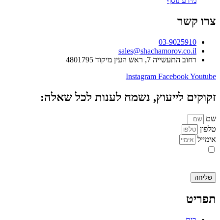
מידע נוסף
צרו קשר
03-9025910
sales@shachamorov.co.il
רחוב התעשייה 7, ראש העין מיקוד 4801795
Instagram
Facebook
Youtube
זקוקים לייעוץ, נשמח לענות לכל שאלה:
שם
טלפון
אימייל
אני מאשר.ת את העברת הפרטים ואת השימוש בהם, כדי ליצור עמי קשר
באמצעות דוא"ל, טלפון או ווצאפ. העברת הפרטים היא מרצוני החופשי ועל
מסירת הפרטים והשימוש במידע תחול
מדיניות הפרטיות של האתר
.
שליחה
תפריט
בית