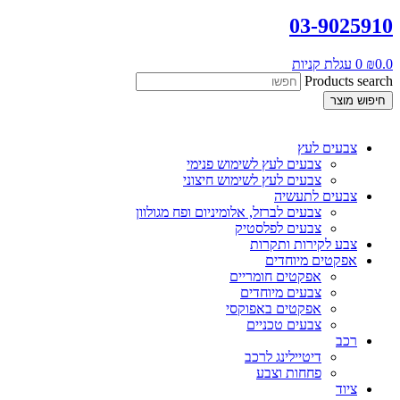
03-9025910
0.0
₪
0
עגלת קניות
Products search
חיפוש מוצר
צבעים לעץ
צבעים לעץ לשימוש פנימי
צבעים לעץ לשימוש חיצוני
צבעים לתעשיה
צבעים לברזל, אלומיניום ופח מגולוון
צבעים לפלסטיק
צבע לקירות ותקרות
אפקטים מיוחדים
אפקטים חומריים
צבעים מיוחדים
אפקטים באפוקסי
צבעים טכניים
רכב
דיטיילינג לרכב
פחחות וצבע
ציוד