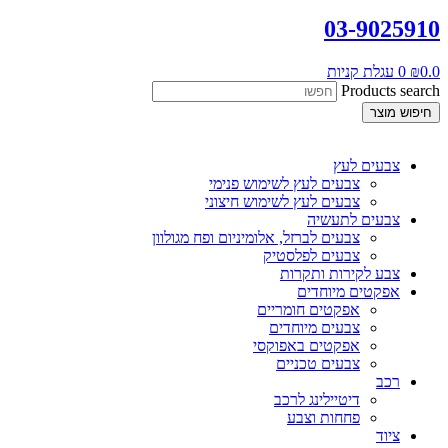
03-9025910
0.0
₪
0
עגלת קניות
Products search
חיפוש מוצר
צבעים לעץ
צבעים לעץ לשימוש פנימי
צבעים לעץ לשימוש חיצוני
צבעים לתעשיה
צבעים לברזל, אלומיניום ופח מגולוון
צבעים לפלסטיק
צבע לקירות ותקרות
אפקטים מיוחדים
אפקטים חומריים
צבעים מיוחדים
אפקטים באפוקסי
צבעים טכניים
רכב
דיטיילינג לרכב
פחחות וצבע
ציוד