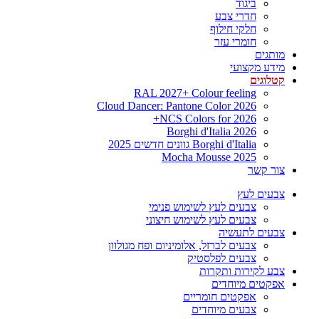
ביגוד
חדרי צבע
חלקי חילוף
חומרי עזר
מותגים
מידע מקצועי
קטלוגים
RAL 2027+ Colour feeling
Cloud Dancer: Pantone Color 2026
NCS Colors for 2026+
Borghi d'Italia 2026
Borghi d'Italia גוונים חדשים 2025
Mocha Mousse 2025
צור קשר
צבעים לעץ
צבעים לעץ לשימוש פנימי
צבעים לעץ לשימוש חיצוני
צבעים לתעשיה
צבעים לברזל, אלומיניום ופח מגולוון
צבעים לפלסטיק
צבע לקירות ותקרות
אפקטים מיוחדים
אפקטים חומריים
צבעים מיוחדים