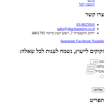
₪
1.0
הוספה לסל
צרו קשר
03-9025910
sales@shachamorov.co.il
רחוב התעשייה 7, ראש העין מיקוד 4801795
Instagram
Facebook
Youtube
זקוקים לייעוץ, נשמח לענות לכל שאלה:
שם
טלפון
אימייל
אני מאשר.ת את העברת הפרטים ואת השימוש בהם, כדי ליצור עמי קשר
באמצעות דוא"ל, טלפון או ווצאפ. העברת הפרטים היא מרצוני החופשי ועל
מסירת הפרטים והשימוש במידע תחול
מדיניות הפרטיות של האתר
.
שליחה
תפריט