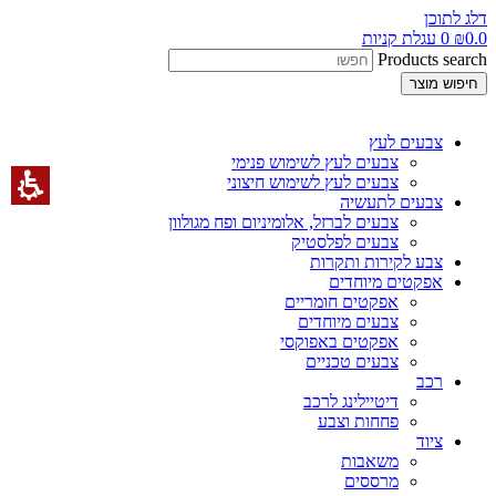
דלג לתוכן
0.0
₪
0
עגלת קניות
Products search
חיפוש מוצר
צבעים לעץ
צבעים לעץ לשימוש פנימי
צבעים לעץ לשימוש חיצוני
צבעים לתעשיה
צבעים לברזל, אלומיניום ופח מגולוון
צבעים לפלסטיק
צבע לקירות ותקרות
אפקטים מיוחדים
אפקטים חומריים
צבעים מיוחדים
אפקטים באפוקסי
צבעים טכניים
רכב
דיטיילינג לרכב
פחחות וצבע
ציוד
משאבות
מרססים