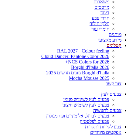
משאבות
מרססים
ביגוד
חדרי צבע
חלקי חילוף
חומרי עזר
מותגים
מידע מקצועי
קטלוגים
RAL 2027+ Colour feeling
Cloud Dancer: Pantone Color 2026
NCS Colors for 2026+
Borghi d'Italia 2026
Borghi d'Italia גוונים חדשים 2025
Mocha Mousse 2025
צור קשר
צבעים לעץ
צבעים לעץ לשימוש פנימי
צבעים לעץ לשימוש חיצוני
צבעים לתעשיה
צבעים לברזל, אלומיניום ופח מגולוון
צבעים לפלסטיק
צבע לקירות ותקרות
אפקטים מיוחדים