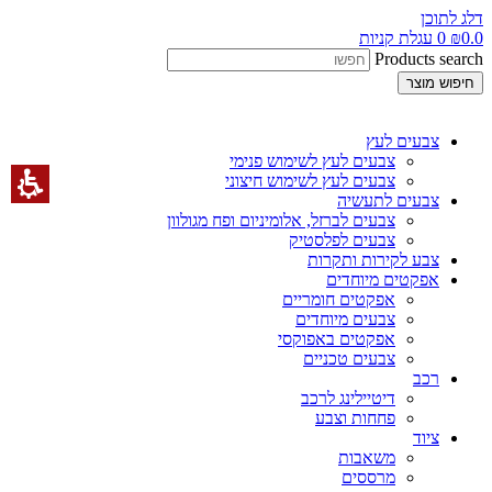
דלג לתוכן
0.0
₪
0
עגלת קניות
Products search
חיפוש מוצר
צבעים לעץ
צבעים לעץ לשימוש פנימי
צבעים לעץ לשימוש חיצוני
צבעים לתעשיה
צבעים לברזל, אלומיניום ופח מגולוון
צבעים לפלסטיק
צבע לקירות ותקרות
אפקטים מיוחדים
אפקטים חומריים
צבעים מיוחדים
אפקטים באפוקסי
צבעים טכניים
רכב
דיטיילינג לרכב
פחחות וצבע
ציוד
משאבות
מרססים