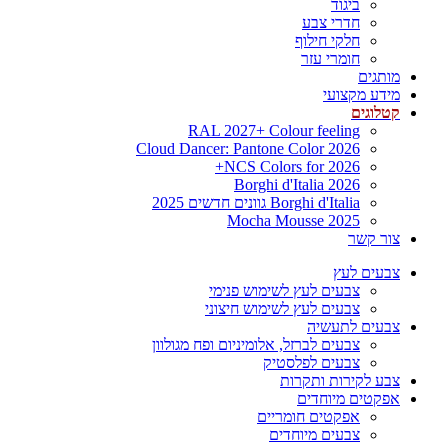
ביגוד
חדרי צבע
חלקי חילוף
חומרי עזר
מותגים
מידע מקצועי
קטלוגים
RAL 2027+ Colour feeling
Cloud Dancer: Pantone Color 2026
NCS Colors for 2026+
Borghi d'Italia 2026
Borghi d'Italia גוונים חדשים 2025
Mocha Mousse 2025
צור קשר
צבעים לעץ
צבעים לעץ לשימוש פנימי
צבעים לעץ לשימוש חיצוני
צבעים לתעשיה
צבעים לברזל, אלומיניום ופח מגולוון
צבעים לפלסטיק
צבע לקירות ותקרות
אפקטים מיוחדים
אפקטים חומריים
צבעים מיוחדים