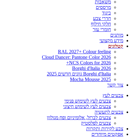
משאבות
מרססים
ביגוד
חדרי צבע
חלקי חילוף
חומרי עזר
מותגים
מידע מקצועי
קטלוגים
RAL 2027+ Colour feeling
Cloud Dancer: Pantone Color 2026
NCS Colors for 2026+
Borghi d'Italia 2026
Borghi d'Italia גוונים חדשים 2025
Mocha Mousse 2025
צור קשר
צבעים לעץ
צבעים לעץ לשימוש פנימי
צבעים לעץ לשימוש חיצוני
צבעים לתעשיה
צבעים לברזל, אלומיניום ופח מגולוון
צבעים לפלסטיק
צבע לקירות ותקרות
אפקטים מיוחדים