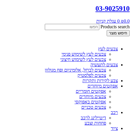
03-9025910
0.0
₪
0
עגלת קניות
Products search
חיפוש מוצר
צבעים לעץ
צבעים לעץ לשימוש פנימי
צבעים לעץ לשימוש חיצוני
צבעים לתעשיה
צבעים לברזל, אלומיניום ופח מגולוון
צבעים לפלסטיק
צבע לקירות ותקרות
אפקטים מיוחדים
אפקטים חומריים
צבעים מיוחדים
אפקטים באפוקסי
צבעים טכניים
רכב
דיטיילינג לרכב
פחחות וצבע
ציוד