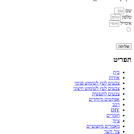
שם
טלפון
אימייל
אני מאשר.ת את העברת הפרטים ואת השימוש בהם, כדי ליצור עמי קשר
באמצעות דוא"ל, טלפון או ווצאפ. העברת הפרטים היא מרצוני החופשי ועל
מסירת הפרטים והשימוש במידע תחול
מדיניות הפרטיות של האתר
.
שליחה
תפריט
בית
אודות
צבעים לעץ לשימוש פנימי
צבעים לעץ לשימוש חיצוני
צבעים לתעשיה
אפקטים מיוחדים
רכב
DIY
חומרים
ציוד
מאמרים מקצועיים
צור קשר