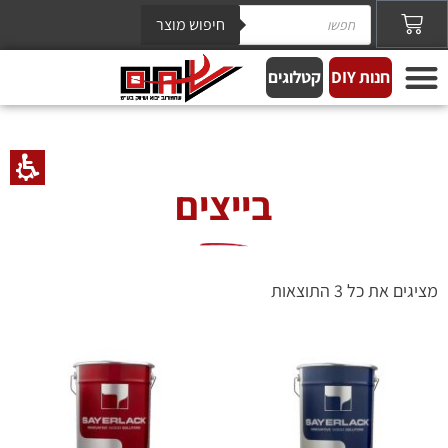
חיפוש מוצר
חנות DIY
קטלוגים
בייצים
מציגים את כל ⁦3⁩ התוצאות