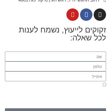
רחוב התעשייה 7, ראש העין מיקוד 4801795
זקוקים לייעוץ, נשמח לענות
לכל שאלה:
אני מאשר.ת את העברת הפרטים ואת השימוש בהם, כדי ליצור עמי
קשר באמצעות דוא"ל, טלפון או ווצאפ. העברת הפרטים היא מרצוני
החופשי ועל מסירת הפרטים והשימוש במידע תחול
מדיניות הפרטיות
של האתר
.