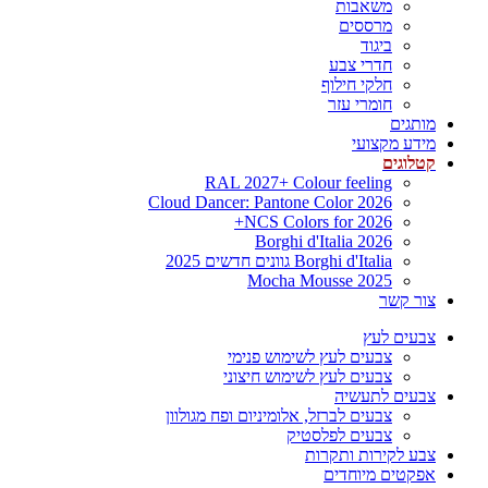
משאבות
מרססים
ביגוד
חדרי צבע
חלקי חילוף
חומרי עזר
מותגים
מידע מקצועי
קטלוגים
RAL 2027+ Colour feeling
Cloud Dancer: Pantone Color 2026
NCS Colors for 2026+
Borghi d'Italia 2026
Borghi d'Italia גוונים חדשים 2025
Mocha Mousse 2025
צור קשר
צבעים לעץ
צבעים לעץ לשימוש פנימי
צבעים לעץ לשימוש חיצוני
צבעים לתעשיה
צבעים לברזל, אלומיניום ופח מגולוון
צבעים לפלסטיק
צבע לקירות ותקרות
אפקטים מיוחדים