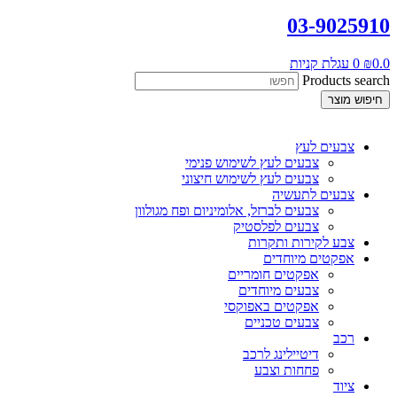
03-9025910
0.0
₪
0
עגלת קניות
Products search
חיפוש מוצר
צבעים לעץ
צבעים לעץ לשימוש פנימי
צבעים לעץ לשימוש חיצוני
צבעים לתעשיה
צבעים לברזל, אלומיניום ופח מגולוון
צבעים לפלסטיק
צבע לקירות ותקרות
אפקטים מיוחדים
אפקטים חומריים
צבעים מיוחדים
אפקטים באפוקסי
צבעים טכניים
רכב
דיטיילינג לרכב
פחחות וצבע
ציוד