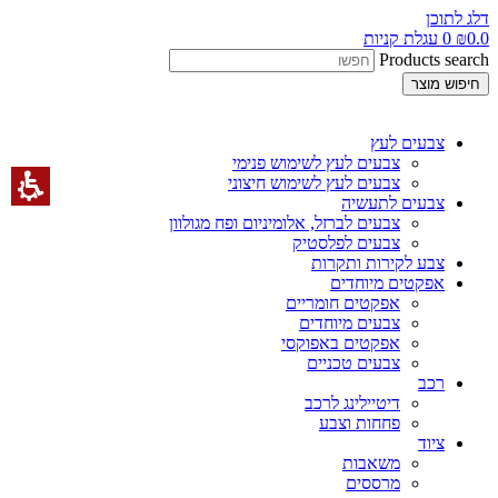
דלג לתוכן
0.0
₪
0
עגלת קניות
Products search
חיפוש מוצר
צבעים לעץ
צבעים לעץ לשימוש פנימי
צבעים לעץ לשימוש חיצוני
צבעים לתעשיה
צבעים לברזל, אלומיניום ופח מגולוון
צבעים לפלסטיק
צבע לקירות ותקרות
אפקטים מיוחדים
אפקטים חומריים
צבעים מיוחדים
אפקטים באפוקסי
צבעים טכניים
רכב
דיטיילינג לרכב
פחחות וצבע
ציוד
משאבות
מרססים