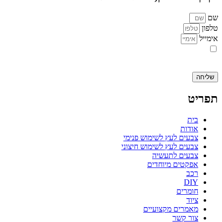
שם
טלפון
אימייל
אני מאשר.ת את העברת הפרטים ואת השימוש בהם, כדי ליצור עמי קשר
באמצעות דוא"ל, טלפון או ווצאפ. העברת הפרטים היא מרצוני החופשי ועל
מסירת הפרטים והשימוש במידע תחול
מדיניות הפרטיות של האתר
.
שליחה
תפריט
בית
אודות
צבעים לעץ לשימוש פנימי
צבעים לעץ לשימוש חיצוני
צבעים לתעשיה
אפקטים מיוחדים
רכב
DIY
חומרים
ציוד
מאמרים מקצועיים
צור קשר