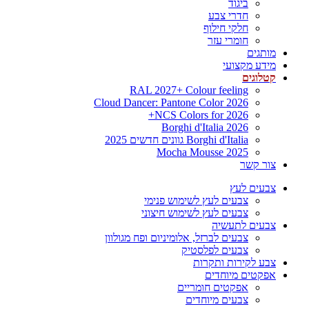
ביגוד
חדרי צבע
חלקי חילוף
חומרי עזר
מותגים
מידע מקצועי
קטלוגים
RAL 2027+ Colour feeling
Cloud Dancer: Pantone Color 2026
NCS Colors for 2026+
Borghi d'Italia 2026
Borghi d'Italia גוונים חדשים 2025
Mocha Mousse 2025
צור קשר
צבעים לעץ
צבעים לעץ לשימוש פנימי
צבעים לעץ לשימוש חיצוני
צבעים לתעשיה
צבעים לברזל, אלומיניום ופח מגולוון
צבעים לפלסטיק
צבע לקירות ותקרות
אפקטים מיוחדים
אפקטים חומריים
צבעים מיוחדים