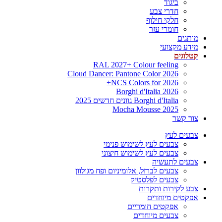
ביגוד
חדרי צבע
חלקי חילוף
חומרי עזר
מותגים
מידע מקצועי
קטלוגים
RAL 2027+ Colour feeling
Cloud Dancer: Pantone Color 2026
NCS Colors for 2026+
Borghi d'Italia 2026
Borghi d'Italia גוונים חדשים 2025
Mocha Mousse 2025
צור קשר
צבעים לעץ
צבעים לעץ לשימוש פנימי
צבעים לעץ לשימוש חיצוני
צבעים לתעשיה
צבעים לברזל, אלומיניום ופח מגולוון
צבעים לפלסטיק
צבע לקירות ותקרות
אפקטים מיוחדים
אפקטים חומריים
צבעים מיוחדים