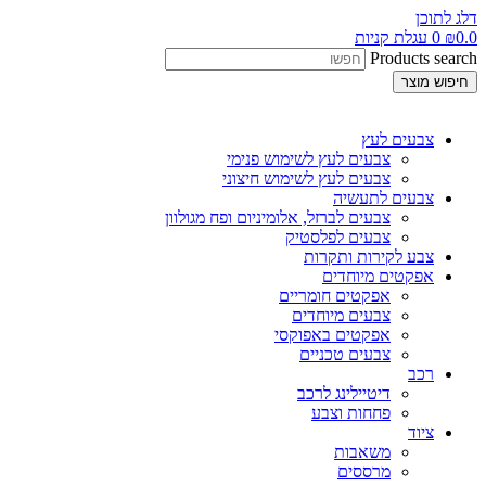
דלג לתוכן
0.0
₪
0
עגלת קניות
Products search
חיפוש מוצר
צבעים לעץ
צבעים לעץ לשימוש פנימי
צבעים לעץ לשימוש חיצוני
צבעים לתעשיה
צבעים לברזל, אלומיניום ופח מגולוון
צבעים לפלסטיק
צבע לקירות ותקרות
אפקטים מיוחדים
אפקטים חומריים
צבעים מיוחדים
אפקטים באפוקסי
צבעים טכניים
רכב
דיטיילינג לרכב
פחחות וצבע
ציוד
משאבות
מרססים