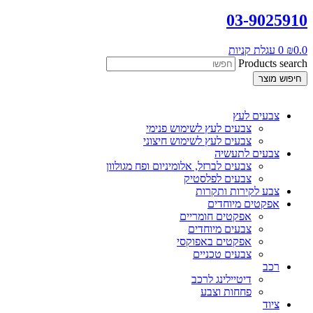
03-9025910
0.0
₪
0
עגלת קניות
Products search
חיפוש מוצר
צבעים לעץ
צבעים לעץ לשימוש פנימי
צבעים לעץ לשימוש חיצוני
צבעים לתעשיה
צבעים לברזל, אלומיניום ופח מגולוון
צבעים לפלסטיק
צבע לקירות ותקרות
אפקטים מיוחדים
אפקטים חומריים
צבעים מיוחדים
אפקטים באפוקסי
צבעים טכניים
רכב
דיטיילינג לרכב
פחחות וצבע
ציוד