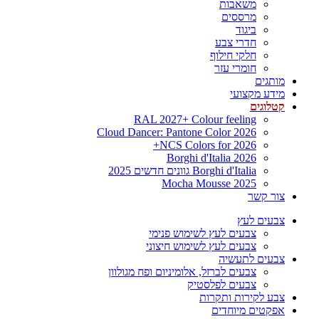
משאבות
מרססים
ביגוד
חדרי צבע
חלקי חילוף
חומרי עזר
מותגים
מידע מקצועי
קטלוגים
RAL 2027+ Colour feeling
Cloud Dancer: Pantone Color 2026
NCS Colors for 2026+
Borghi d'Italia 2026
Borghi d'Italia גוונים חדשים 2025
Mocha Mousse 2025
צור קשר
צבעים לעץ
צבעים לעץ לשימוש פנימי
צבעים לעץ לשימוש חיצוני
צבעים לתעשיה
צבעים לברזל, אלומיניום ופח מגולוון
צבעים לפלסטיק
צבע לקירות ותקרות
אפקטים מיוחדים