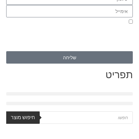
אני מאשר.ת את העברת הפרטים ואת השימוש בהם, כדי ליצור עמי
קשר באמצעות דוא"ל, טלפון או ווצאפ. העברת הפרטים היא מרצוני
החופשי ועל מסירת הפרטים והשימוש במידע תחול
מדיניות הפרטיות
של האתר
.
שליחה
תפריט
חיפוש מוצר