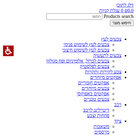
דלג לתוכן
0.0
₪
0
עגלת קניות
Products search
חיפוש מוצר
צבעים לעץ
צבעים לעץ לשימוש פנימי
צבעים לעץ לשימוש חיצוני
צבעים לתעשיה
צבעים לברזל, אלומיניום ופח מגולוון
צבעים לפלסטיק
צבע לקירות ותקרות
אפקטים מיוחדים
אפקטים חומריים
צבעים מיוחדים
אפקטים באפוקסי
צבעים טכניים
רכב
דיטיילינג לרכב
פחחות וצבע
ציוד
משאבות
מרססים