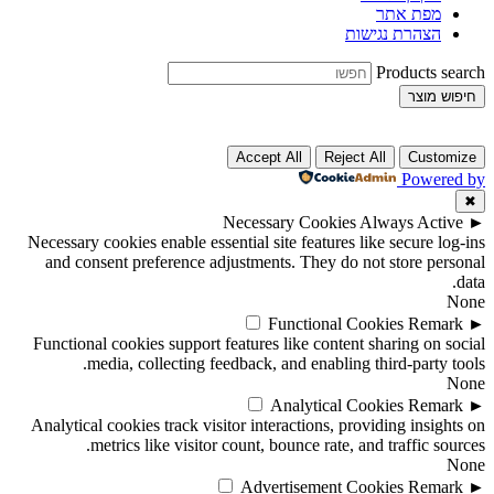
מפת אתר
הצהרת נגישות
Products search
חיפוש מוצר
Accept All
Reject All
Customize
Powered by
✖
Necessary Cookies
Always Active
►
Necessary cookies enable essential site features like secure log-ins
and consent preference adjustments. They do not store personal
data.
None
Functional Cookies
Remark
►
Functional cookies support features like content sharing on social
media, collecting feedback, and enabling third-party tools.
None
Analytical Cookies
Remark
►
Analytical cookies track visitor interactions, providing insights on
metrics like visitor count, bounce rate, and traffic sources.
None
Advertisement Cookies
Remark
►