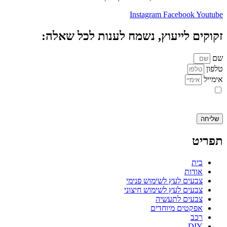
Instagram
Facebook
Youtube
זקוקים לייעוץ, נשמח לענות לכל שאלה:
שם
טלפון
אימייל
אני מאשר.ת את העברת הפרטים ואת השימוש בהם, כדי ליצור עמי קשר
באמצעות דוא"ל, טלפון או ווצאפ. העברת הפרטים היא מרצוני החופשי ועל
מסירת הפרטים והשימוש במידע תחול
מדיניות הפרטיות של האתר
.
שליחה
תפריט
בית
אודות
צבעים לעץ לשימוש פנימי
צבעים לעץ לשימוש חיצוני
צבעים לתעשיה
אפקטים מיוחדים
רכב
DIY