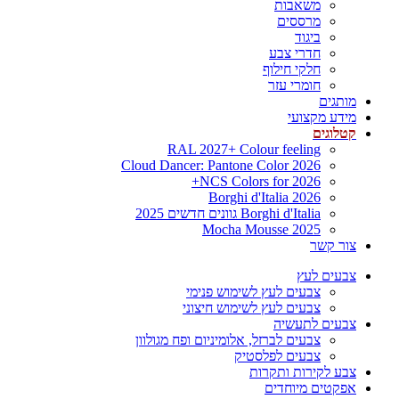
משאבות
מרססים
ביגוד
חדרי צבע
חלקי חילוף
חומרי עזר
מותגים
מידע מקצועי
קטלוגים
RAL 2027+ Colour feeling
Cloud Dancer: Pantone Color 2026
NCS Colors for 2026+
Borghi d'Italia 2026
Borghi d'Italia גוונים חדשים 2025
Mocha Mousse 2025
צור קשר
צבעים לעץ
צבעים לעץ לשימוש פנימי
צבעים לעץ לשימוש חיצוני
צבעים לתעשיה
צבעים לברזל, אלומיניום ופח מגולוון
צבעים לפלסטיק
צבע לקירות ותקרות
אפקטים מיוחדים