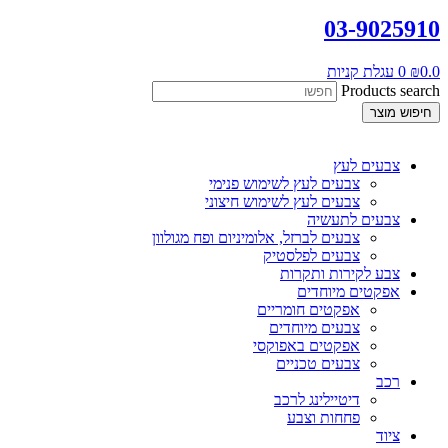
03-9025910
0.0
₪
0
עגלת קניות
Products search
חיפוש מוצר
צבעים לעץ
צבעים לעץ לשימוש פנימי
צבעים לעץ לשימוש חיצוני
צבעים לתעשיה
צבעים לברזל, אלומיניום ופח מגולוון
צבעים לפלסטיק
צבע לקירות ותקרות
אפקטים מיוחדים
אפקטים חומריים
צבעים מיוחדים
אפקטים באפוקסי
צבעים טכניים
רכב
דיטיילינג לרכב
פחחות וצבע
ציוד