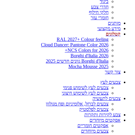
ביגוד
חדרי צבע
חלקי חילוף
חומרי עזר
מותגים
מידע מקצועי
קטלוגים
RAL 2027+ Colour feeling
Cloud Dancer: Pantone Color 2026
NCS Colors for 2026+
Borghi d'Italia 2026
Borghi d'Italia גוונים חדשים 2025
Mocha Mousse 2025
צור קשר
צבעים לעץ
צבעים לעץ לשימוש פנימי
צבעים לעץ לשימוש חיצוני
צבעים לתעשיה
צבעים לברזל, אלומיניום ופח מגולוון
צבעים לפלסטיק
צבע לקירות ותקרות
אפקטים מיוחדים
אפקטים חומריים
צבעים מיוחדים