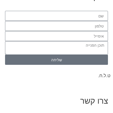
שליחה
ט.ל.ח.
צרו קשר