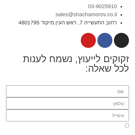
03-9025910
sales@shachamorov.co.il
רחוב התעשייה 7, ראש העין מיקוד 4801795
זקוקים לייעוץ, נשמח לענות
לכל שאלה:
אני מאשר.ת את העברת הפרטים ואת השימוש בהם, כדי ליצור עמי
קשר באמצעות דוא"ל, טלפון או ווצאפ. העברת הפרטים היא מרצוני