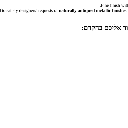
Fine finish wit
 to satisfy designers’ requests of
naturally antiqued metallic finishes
ור אליכם בהקדם: