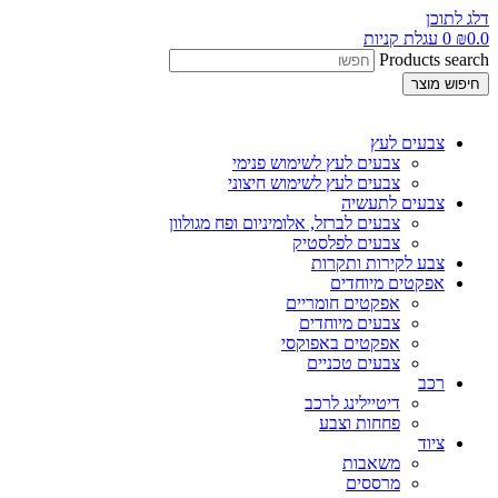
דלג לתוכן
0.0
₪
0
עגלת קניות
Products search
חיפוש מוצר
צבעים לעץ
צבעים לעץ לשימוש פנימי
צבעים לעץ לשימוש חיצוני
צבעים לתעשיה
צבעים לברזל, אלומיניום ופח מגולוון
צבעים לפלסטיק
צבע לקירות ותקרות
אפקטים מיוחדים
אפקטים חומריים
צבעים מיוחדים
אפקטים באפוקסי
צבעים טכניים
רכב
דיטיילינג לרכב
פחחות וצבע
ציוד
משאבות
מרססים