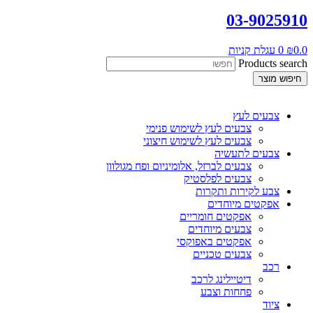
03-9025910
0.0
₪
0
עגלת קניות
Products search
חיפוש מוצר
צבעים לעץ
צבעים לעץ לשימוש פנימי
צבעים לעץ לשימוש חיצוני
צבעים לתעשיה
צבעים לברזל, אלומיניום ופח מגולוון
צבעים לפלסטיק
צבע לקירות ותקרות
אפקטים מיוחדים
אפקטים חומריים
צבעים מיוחדים
אפקטים באפוקסי
צבעים טכניים
רכב
דיטיילינג לרכב
פחחות וצבע
ציוד