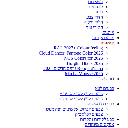
משאבות
מרססים
ביגוד
חדרי צבע
חלקי חילוף
חומרי עזר
מותגים
מידע מקצועי
קטלוגים
RAL 2027+ Colour feeling
Cloud Dancer: Pantone Color 2026
NCS Colors for 2026+
Borghi d'Italia 2026
Borghi d'Italia גוונים חדשים 2025
Mocha Mousse 2025
צור קשר
צבעים לעץ
צבעים לעץ לשימוש פנימי
צבעים לעץ לשימוש חיצוני
צבעים לתעשיה
צבעים לברזל, אלומיניום ופח מגולוון
צבעים לפלסטיק
צבע לקירות ותקרות
אפקטים מיוחדים