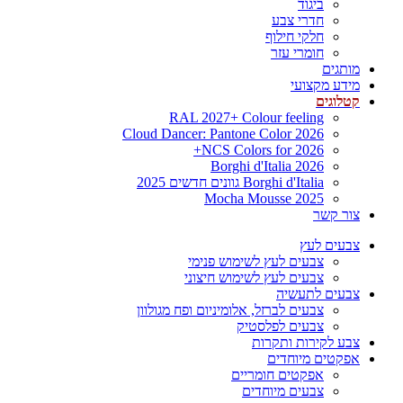
ביגוד
חדרי צבע
חלקי חילוף
חומרי עזר
מותגים
מידע מקצועי
קטלוגים
RAL 2027+ Colour feeling
Cloud Dancer: Pantone Color 2026
NCS Colors for 2026+
Borghi d'Italia 2026
Borghi d'Italia גוונים חדשים 2025
Mocha Mousse 2025
צור קשר
צבעים לעץ
צבעים לעץ לשימוש פנימי
צבעים לעץ לשימוש חיצוני
צבעים לתעשיה
צבעים לברזל, אלומיניום ופח מגולוון
צבעים לפלסטיק
צבע לקירות ותקרות
אפקטים מיוחדים
אפקטים חומריים
צבעים מיוחדים