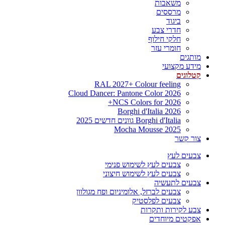
משאבות
מרססים
ביגוד
חדרי צבע
חלקי חילוף
חומרי עזר
מותגים
מידע מקצועי
קטלוגים
RAL 2027+ Colour feeling
Cloud Dancer: Pantone Color 2026
NCS Colors for 2026+
Borghi d'Italia 2026
Borghi d'Italia גוונים חדשים 2025
Mocha Mousse 2025
צור קשר
צבעים לעץ
צבעים לעץ לשימוש פנימי
צבעים לעץ לשימוש חיצוני
צבעים לתעשיה
צבעים לברזל, אלומיניום ופח מגולוון
צבעים לפלסטיק
צבע לקירות ותקרות
אפקטים מיוחדים