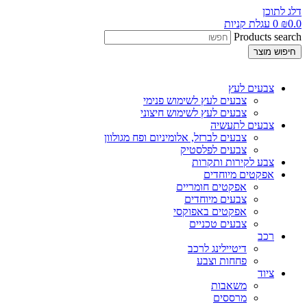
דלג לתוכן
0.0
₪
0
עגלת קניות
Products search
חיפוש מוצר
צבעים לעץ
צבעים לעץ לשימוש פנימי
צבעים לעץ לשימוש חיצוני
צבעים לתעשיה
צבעים לברזל, אלומיניום ופח מגולוון
צבעים לפלסטיק
צבע לקירות ותקרות
אפקטים מיוחדים
אפקטים חומריים
צבעים מיוחדים
אפקטים באפוקסי
צבעים טכניים
רכב
דיטיילינג לרכב
פחחות וצבע
ציוד
משאבות
מרססים