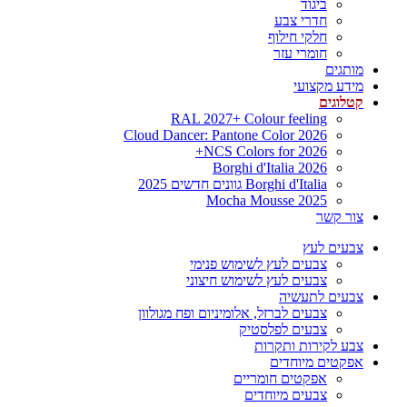
ביגוד
חדרי צבע
חלקי חילוף
חומרי עזר
מותגים
מידע מקצועי
קטלוגים
RAL 2027+ Colour feeling
Cloud Dancer: Pantone Color 2026
NCS Colors for 2026+
Borghi d'Italia 2026
Borghi d'Italia גוונים חדשים 2025
Mocha Mousse 2025
צור קשר
צבעים לעץ
צבעים לעץ לשימוש פנימי
צבעים לעץ לשימוש חיצוני
צבעים לתעשיה
צבעים לברזל, אלומיניום ופח מגולוון
צבעים לפלסטיק
צבע לקירות ותקרות
אפקטים מיוחדים
אפקטים חומריים
צבעים מיוחדים