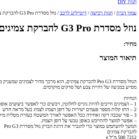
חנות DIY
עמוד הבית
/
חנות רכישה
/
דיטיילינג לרכב
/ נוזל מסדרת G3 Pro להברקת צמיגים
נוזל מסדרת G3 Pro להברקת צמיגים
מחיר:
תיאור המוצר
הנוזל מסדרת Pro G3 להברקת צמיגים, הוא מרכך מהיר לצמיגים שמעניק מראה 'כמו חדש' או גימור 'בעל ברק גבוה'. בנוסף, הוא מהיר וקל ליישום, ואינו פוגע באיכות הצמיגים בכל צורה שהיא, גם בעת שימוש על בסיס קבוע.
מסייע במניעה של דהיית צבע ושל סדקים מוקדמים.
הנחיות
1 – הצמיגים חייבים להיות נקיים לחלוטין, ויבשים כדי לאפשר ביצועים אופטימליים
2 – התז קלות מספר פעמים ישירות על דופן הצמיג לצמיג בעל מראה חדש
3 – פזר שכבה דקה ואחידה ככל האפשר לאורך המשטח בעזרת מטלית מיקרופייבר נקייה ויבשה למראה רטוב ובעל ברק גבוה
– אפשר למוצר להתייבש באופן טבעי על דופן הצמיג.
המשך להשתמש במוצר כדי להגביר את דרגת הברק נוזל מסדרת Pro G3
להברקת צמיגים
7212 500 מ"ל e