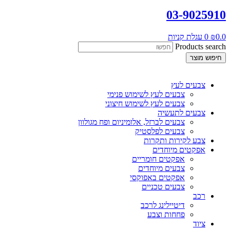
03-9025910
0.0
₪
0
עגלת קניות
Products search
חיפוש מוצר
צבעים לעץ
צבעים לעץ לשימוש פנימי
צבעים לעץ לשימוש חיצוני
צבעים לתעשיה
צבעים לברזל, אלומיניום ופח מגולוון
צבעים לפלסטיק
צבע לקירות ותקרות
אפקטים מיוחדים
אפקטים חומריים
צבעים מיוחדים
אפקטים באפוקסי
צבעים טכניים
רכב
דיטיילינג לרכב
פחחות וצבע
ציוד