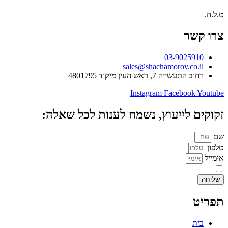
ט.ל.ח.
צרו קשר
03-9025910
sales@shachamorov.co.il
רחוב התעשייה 7, ראש העין מיקוד 4801795
Instagram
Facebook
Youtube
זקוקים לייעוץ, נשמח לענות לכל שאלה:
שם
טלפון
אימייל
אני מאשר.ת את העברת הפרטים ואת השימוש בהם, כדי ליצור עמי קשר באמצע
שליחה
תפריט
בית