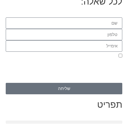
לכל שאלה:
אני מאשר.ת את העברת הפרטים ואת השימוש בהם, כדי ליצור עמי
קשר באמצעות דוא"ל, טלפון או ווצאפ. העברת הפרטים היא מרצוני
החופשי ועל מסירת הפרטים והשימוש במידע תחול
מדיניות הפרטיות
של האתר
.
שליחה
תפריט