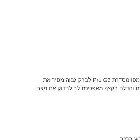
לפני התחלה של כל עבודת שיקום או מריחת ווקס, יש לשחרר את כל שאריות הלכלוך כדי למנוע את שריטת המשטח. השמפו מסדרת Pro G3 לברק גבוה מסיר את
כזת והדלה בקצף מאפשרת לך לבדוק את מצב