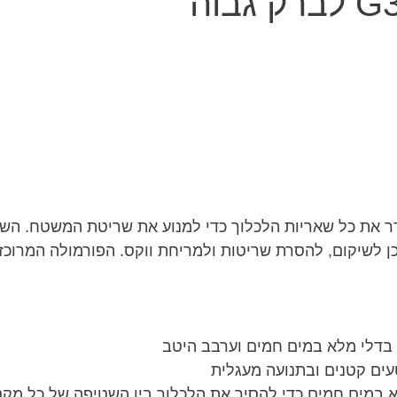
כן לשיקום, להסרת שריטות ולמריחת ווקס. הפורמולה המרו