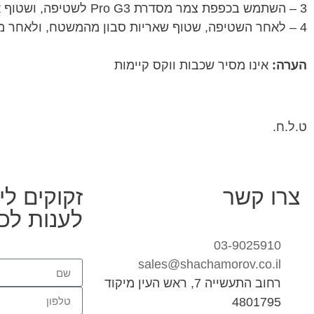
3 – השתמש בכפפת צמר מסדרת Pro G3 לשטיפה, ושטוף אותה במים הנקיים בין כל שימוש
4 – לאחר השטיפה, שטוף שאריות סבון מהמשטח, ולאחר מכן יבש בעזרת מגבת נקייה ויבשה מסדרת Pro G3 לייבוש
הערה:
אינו מסיר שכבות ווקס קיימות
ט.ל.ח.
צרו קשר
זקוקים לי
לענות לכ
03-9025910
sales@shachamorov.co.il
רחוב התעשייה 7, ראש העין מיקוד
4801795