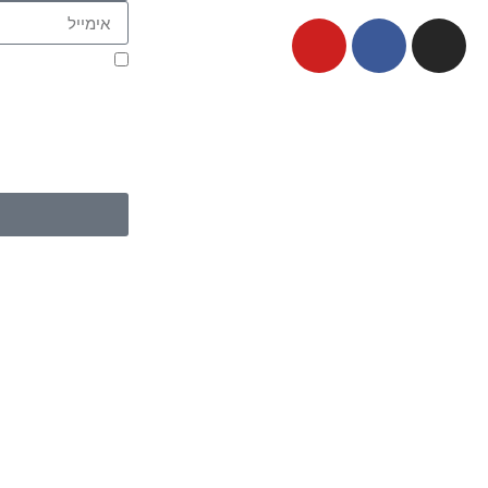
אני מאשר.ת את 
בהם, כדי ליצור עמי
או ווצאפ. העברת הפ
ועל מסירת הפרטים 
מדיניות הפרטיות 