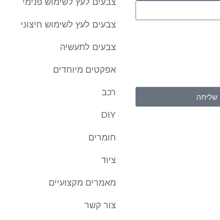
צבעים לעץ לשימוש פנימי
צבעים לעץ לשימוש חיצוני
העברת הפרטים ואת השימוש
 קשר באמצעות דוא"ל, טלפון
צבעים לתעשיה
רטים היא מרצוני החופשי
והשימוש במידע תחול
אפקטים מיוחדים
של האתר
.
רכב
שליחה
DIY
חומרים
ציוד
מאמרים מקצועיים
צור קשר