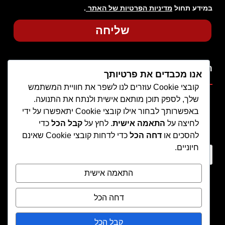
במידע תחול
מדיניות הפרטיות של האתר
.
שליחה
תפריט
אנו מכבדים את פרטיותך
קובצי Cookie עוזרים לנו לשפר את חוויית המשתמש
שלך, לספק תוכן מותאם אישית ולנתח את התנועה.
באפשרותך לבחור אילו קובצי Cookie יתאפשרו על ידי
לחיצה על
התאמה אישית
. לחץ על
קבל הכל
כדי
צבעים לעץ לשימוש פנימי
צבעים לעץ לשימוש חיצוני
אפקטים מיוחדים
צבעים לתעשיה
מאמרים מקצועיים
מפת אתר
תקנון האתר
הצהרת נגישות
מדיניות פרטיות
להסכים או
דחה הכל
כדי לדחות קובצי Cookie שאינם
חיוניים.
חיפוש מוצר
התאמה אישית
דחה הכל
קבל הכל