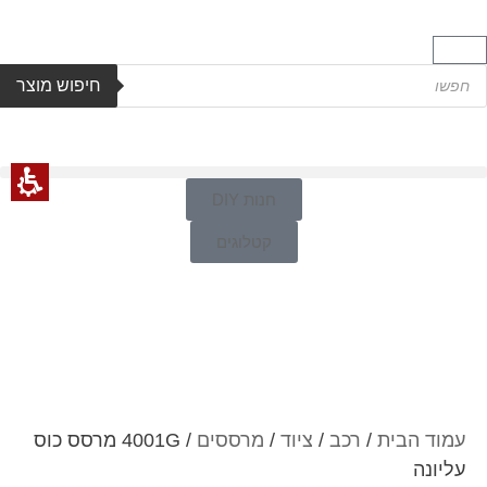
חיפוש מוצר
חנות DIY
קטלוגים
עמוד הבית
/
רכב
/
ציוד
/
מרססים
/ 4001G מרסס כוס
עליונה