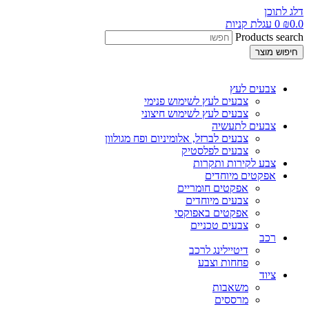
דלג לתוכן
0.0
₪
0
עגלת קניות
Products search
חיפוש מוצר
צבעים לעץ
צבעים לעץ לשימוש פנימי
צבעים לעץ לשימוש חיצוני
צבעים לתעשיה
צבעים לברזל, אלומיניום ופח מגולוון
צבעים לפלסטיק
צבע לקירות ותקרות
אפקטים מיוחדים
אפקטים חומריים
צבעים מיוחדים
אפקטים באפוקסי
צבעים טכניים
רכב
דיטיילינג לרכב
פחחות וצבע
ציוד
משאבות
מרססים