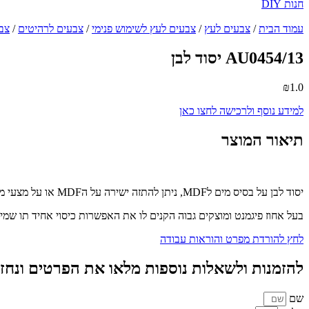
חנות DIY
עמוד הבית
/
צבעים לעץ
/
צבעים לעץ לשימוש פנימי
/
צבעים לרהיטים
/
צב
AU0454/13 יסוד לבן
₪
1.0
למידע נוסף ולרכישה לחצו כאן
תיאור המוצר
יסוד לבן על בסיס מים לMDF, ניתן להתזה ישירה על הMDF או על מצעי מזוניט.
בעל אחוז פיגמנט ומוצקים גבוה הקנים לו את האפשרות כיסוי אחיד תו שמירה 
לחץ להורדת מפרט והוראות עבודה
להזמנות ולשאלות נוספות מלאו את הפרטים ונחז
שם