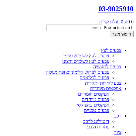
03-9025910
0.0
₪
0
עגלת קניות
Products search
חיפוש מוצר
צבעים לעץ
צבעים לעץ לשימוש פנימי
צבעים לעץ לשימוש חיצוני
צבעים לתעשיה
צבעים לברזל, אלומיניום ופח מגולוון
צבעים לפלסטיק
צבע לקירות ותקרות
אפקטים מיוחדים
אפקטים חומריים
צבעים מיוחדים
אפקטים באפוקסי
צבעים טכניים
רכב
דיטיילינג לרכב
פחחות וצבע
ציוד