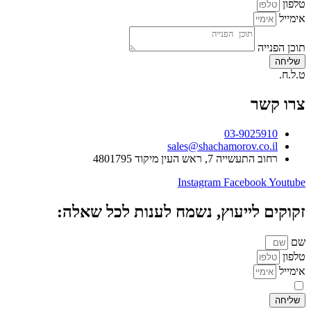
טלפון
אימייל
תוכן הפנייה
שליחה
ט.ל.ח.
צרו קשר
03-9025910
sales@shachamorov.co.il
רחוב התעשייה 7, ראש העין מיקוד 4801795
Instagram
Facebook
Youtube
זקוקים לייעוץ, נשמח לענות לכל שאלה:
שם
טלפון
אימייל
אני מאשר.ת את העברת הפרטים ואת השימוש בהם, כדי ליצור עמי קשר באמצע
שליחה