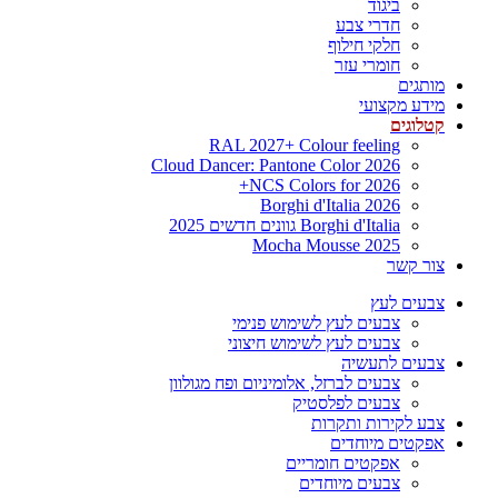
ביגוד
חדרי צבע
חלקי חילוף
חומרי עזר
מותגים
מידע מקצועי
קטלוגים
RAL 2027+ Colour feeling
Cloud Dancer: Pantone Color 2026
NCS Colors for 2026+
Borghi d'Italia 2026
Borghi d'Italia גוונים חדשים 2025
Mocha Mousse 2025
צור קשר
צבעים לעץ
צבעים לעץ לשימוש פנימי
צבעים לעץ לשימוש חיצוני
צבעים לתעשיה
צבעים לברזל, אלומיניום ופח מגולוון
צבעים לפלסטיק
צבע לקירות ותקרות
אפקטים מיוחדים
אפקטים חומריים
צבעים מיוחדים