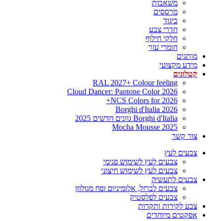
משאבות
מרססים
ביגוד
חדרי צבע
חלקי חילוף
חומרי עזר
מותגים
מידע מקצועי
קטלוגים
RAL 2027+ Colour feeling
Cloud Dancer: Pantone Color 2026
NCS Colors for 2026+
Borghi d'Italia 2026
Borghi d'Italia גוונים חדשים 2025
Mocha Mousse 2025
צור קשר
צבעים לעץ
צבעים לעץ לשימוש פנימי
צבעים לעץ לשימוש חיצוני
צבעים לתעשיה
צבעים לברזל, אלומיניום ופח מגולוון
צבעים לפלסטיק
צבע לקירות ותקרות
אפקטים מיוחדים