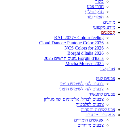
ביגוד
חדרי צבע
חלקי חילוף
חומרי עזר
מותגים
מידע מקצועי
קטלוגים
RAL 2027+ Colour feeling
Cloud Dancer: Pantone Color 2026
NCS Colors for 2026+
Borghi d'Italia 2026
Borghi d'Italia גוונים חדשים 2025
Mocha Mousse 2025
צור קשר
צבעים לעץ
צבעים לעץ לשימוש פנימי
צבעים לעץ לשימוש חיצוני
צבעים לתעשיה
צבעים לברזל, אלומיניום ופח מגולוון
צבעים לפלסטיק
צבע לקירות ותקרות
אפקטים מיוחדים
אפקטים חומריים
צבעים מיוחדים