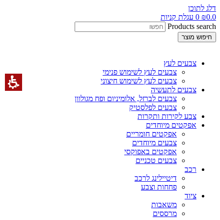
דלג לתוכן
0.0
₪
0
עגלת קניות
Products search
חיפוש מוצר
צבעים לעץ
צבעים לעץ לשימוש פנימי
צבעים לעץ לשימוש חיצוני
צבעים לתעשיה
צבעים לברזל, אלומיניום ופח מגולוון
צבעים לפלסטיק
צבע לקירות ותקרות
אפקטים מיוחדים
אפקטים חומריים
צבעים מיוחדים
אפקטים באפוקסי
צבעים טכניים
רכב
דיטיילינג לרכב
פחחות וצבע
ציוד
משאבות
מרססים