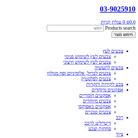
03-9025910
0.0
₪
0
עגלת קניות
Products search
חיפוש מוצר
צבעים לעץ
צבעים לעץ לשימוש פנימי
צבעים לעץ לשימוש חיצוני
צבעים לתעשיה
צבעים לברזל, אלומיניום ופח מגולוון
צבעים לפלסטיק
צבע לקירות ותקרות
אפקטים מיוחדים
אפקטים חומריים
צבעים מיוחדים
אפקטים באפוקסי
צבעים טכניים
רכב
דיטיילינג לרכב
פחחות וצבע
ציוד