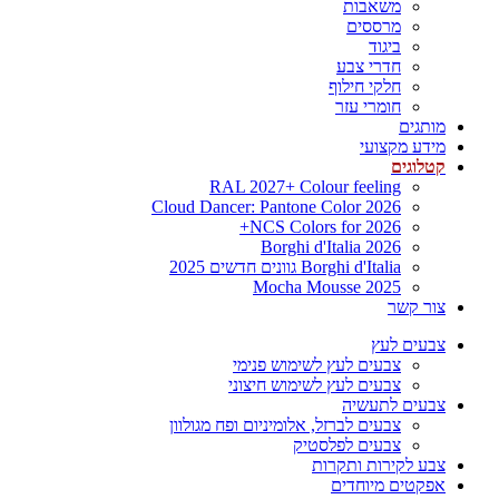
משאבות
מרססים
ביגוד
חדרי צבע
חלקי חילוף
חומרי עזר
מותגים
מידע מקצועי
קטלוגים
RAL 2027+ Colour feeling
Cloud Dancer: Pantone Color 2026
NCS Colors for 2026+
Borghi d'Italia 2026
Borghi d'Italia גוונים חדשים 2025
Mocha Mousse 2025
צור קשר
צבעים לעץ
צבעים לעץ לשימוש פנימי
צבעים לעץ לשימוש חיצוני
צבעים לתעשיה
צבעים לברזל, אלומיניום ופח מגולוון
צבעים לפלסטיק
צבע לקירות ותקרות
אפקטים מיוחדים