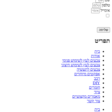
טלפון
אימייל
אני מאשר.ת את העברת הפרטים ואת השימוש בהם, כדי ליצור עמי קשר
באמצעות דוא"ל, טלפון או ווצאפ. העברת הפרטים היא מרצוני החופשי ועל
מסירת הפרטים והשימוש במידע תחול
מדיניות הפרטיות של האתר
.
שליחה
תפריט
בית
אודות
צבעים לעץ לשימוש פנימי
צבעים לעץ לשימוש חיצוני
צבעים לתעשיה
אפקטים מיוחדים
רכב
DIY
חומרים
ציוד
מאמרים מקצועיים
צור קשר
בית