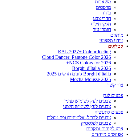
משאבות
מרססים
ביגוד
חדרי צבע
חלקי חילוף
חומרי עזר
מותגים
מידע מקצועי
קטלוגים
RAL 2027+ Colour feeling
Cloud Dancer: Pantone Color 2026
NCS Colors for 2026+
Borghi d'Italia 2026
Borghi d'Italia גוונים חדשים 2025
Mocha Mousse 2025
צור קשר
צבעים לעץ
צבעים לעץ לשימוש פנימי
צבעים לעץ לשימוש חיצוני
צבעים לתעשיה
צבעים לברזל, אלומיניום ופח מגולוון
צבעים לפלסטיק
צבע לקירות ותקרות
אפקטים מיוחדים