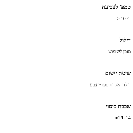
טמפ' לצביעה
10°C <
דילול
מוכן לשימוש
שיטת יישום
רולר, אקדח ספריי צבע
שכבת כיסוי
14 m2/L