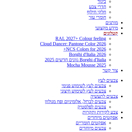
ביגוד
חדרי צבע
חלקי חילוף
חומרי עזר
מותגים
מידע מקצועי
קטלוגים
RAL 2027+ Colour feeling
Cloud Dancer: Pantone Color 2026
NCS Colors for 2026+
Borghi d'Italia 2026
Borghi d'Italia גוונים חדשים 2025
Mocha Mousse 2025
צור קשר
צבעים לעץ
צבעים לעץ לשימוש פנימי
צבעים לעץ לשימוש חיצוני
צבעים לתעשיה
צבעים לברזל, אלומיניום ופח מגולוון
צבעים לפלסטיק
צבע לקירות ותקרות
אפקטים מיוחדים
אפקטים חומריים
צבעים מיוחדים