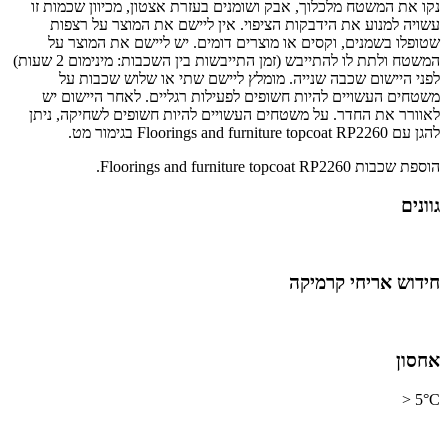
נקו את המשטח מלכלוך, אבק ושומנים בעזרת אצטון, מכיוון שכמות זו
עשויה למנוע את הידבקות הציפוי. אין ליישם את המוצר על רצפות
שטופלו בשמנים, וקסים או מוצרים דומים. יש ליישם את המוצר על
המשטח ולתת לו להתייבש (זמן התייבשות בין השכבות: מינימום 2 שעות)
לפני היישום שכבה שנייה. מומלץ ליישם שתי או שלוש שכבות על
משטחים העשויים להיות חשופים לפעילות רגליים. לאחר היישום יש
לאוורר את החדר. על משטחים העשויים להיות חשופים לשחיקה, ניתן
להגן עם Floorings and furniture topcoat RP2260 בגימור מט.
הוספת שכבות Floorings and furniture topcoat RP2260.
גוונים
חידוש אריחי קרמיקה
אחסון
5°C <