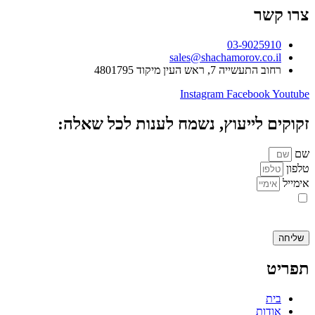
צרו קשר
03-9025910
sales@shachamorov.co.il
רחוב התעשייה 7, ראש העין מיקוד 4801795
Instagram
Facebook
Youtube
זקוקים לייעוץ, נשמח לענות לכל שאלה:
שם
טלפון
אימייל
אני מאשר.ת את העברת הפרטים ואת השימוש בהם, כדי ליצור עמי קשר
באמצעות דוא"ל, טלפון או ווצאפ. העברת הפרטים היא מרצוני החופשי ועל
מסירת הפרטים והשימוש במידע תחול
מדיניות הפרטיות של האתר
.
שליחה
תפריט
בית
אודות