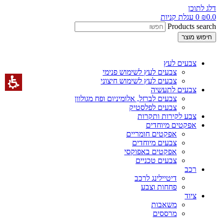
דלג לתוכן
0.0
₪
0
עגלת קניות
Products search
חיפוש מוצר
צבעים לעץ
צבעים לעץ לשימוש פנימי
צבעים לעץ לשימוש חיצוני
צבעים לתעשיה
צבעים לברזל, אלומיניום ופח מגולוון
צבעים לפלסטיק
צבע לקירות ותקרות
אפקטים מיוחדים
אפקטים חומריים
צבעים מיוחדים
אפקטים באפוקסי
צבעים טכניים
רכב
דיטיילינג לרכב
פחחות וצבע
ציוד
משאבות
מרססים