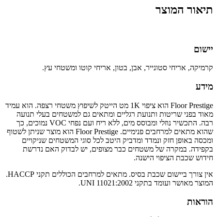
תיאור המוצר
יישום
קרמיקה, אריחי סטונייר, אבן, בטון, אריחי קוטו ומשטחי עץ.
מידע
Floor Prestige הוא ציפוי 1K מט הייטק לשיפוץ משטחי רצפה. הוא עמיד
מאוד בפני שריטות ותנועת רגליים ומתאים גם למשטחים בעלי תנועה
רבה. התכשיר נוזלי ומבוסס מים, ללא ריח ועם נפחי VOC נמוכים, כך
שהוא מתאים למרחבים פנימיים. Floor Prestige הוא מוצר שניתן לשטוף
ומכסה באופן חזק ונמדד ומדביק היטב לכל סוגי המשטחים שניקויים
בקפידה. במקרה של משטחים כבר מצופים, יש לבדוק האם נדרשת
חידוש שכבת הציפוי הישנה.
אין צורך ביישום שכבת בסיס. מתאים למרחבים הכוללים תקני HACCP.
המוצר מאושר ועומד בתקני UNI 11021:2002.
הוראות