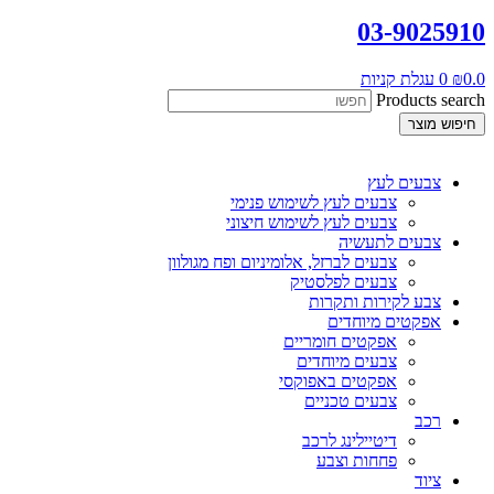
03-9025910
0.0
₪
0
עגלת קניות
Products search
חיפוש מוצר
צבעים לעץ
צבעים לעץ לשימוש פנימי
צבעים לעץ לשימוש חיצוני
צבעים לתעשיה
צבעים לברזל, אלומיניום ופח מגולוון
צבעים לפלסטיק
צבע לקירות ותקרות
אפקטים מיוחדים
אפקטים חומריים
צבעים מיוחדים
אפקטים באפוקסי
צבעים טכניים
רכב
דיטיילינג לרכב
פחחות וצבע
ציוד