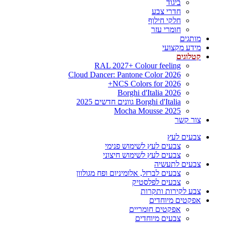
ביגוד
חדרי צבע
חלקי חילוף
חומרי עזר
מותגים
מידע מקצועי
קטלוגים
RAL 2027+ Colour feeling
Cloud Dancer: Pantone Color 2026
NCS Colors for 2026+
Borghi d'Italia 2026
Borghi d'Italia גוונים חדשים 2025
Mocha Mousse 2025
צור קשר
צבעים לעץ
צבעים לעץ לשימוש פנימי
צבעים לעץ לשימוש חיצוני
צבעים לתעשיה
צבעים לברזל, אלומיניום ופח מגולוון
צבעים לפלסטיק
צבע לקירות ותקרות
אפקטים מיוחדים
אפקטים חומריים
צבעים מיוחדים