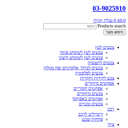
03-9025910
0.0
₪
0
עגלת קניות
Products search
חיפוש מוצר
צבעים לעץ
צבעים לעץ לשימוש פנימי
צבעים לעץ לשימוש חיצוני
צבעים לתעשיה
צבעים לברזל, אלומיניום ופח מגולוון
צבעים לפלסטיק
צבע לקירות ותקרות
אפקטים מיוחדים
אפקטים חומריים
צבעים מיוחדים
אפקטים באפוקסי
צבעים טכניים
רכב
דיטיילינג לרכב
פחחות וצבע
ציוד