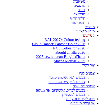
משאבות
מרססים
ביגוד
חדרי צבע
חלקי חילוף
חומרי עזר
מותגים
מידע מקצועי
קטלוגים
RAL 2027+ Colour feeling
Cloud Dancer: Pantone Color 2026
NCS Colors for 2026+
Borghi d'Italia 2026
Borghi d'Italia גוונים חדשים 2025
Mocha Mousse 2025
צור קשר
צבעים לעץ
צבעים לעץ לשימוש פנימי
צבעים לעץ לשימוש חיצוני
צבעים לתעשיה
צבעים לברזל, אלומיניום ופח מגולוון
צבעים לפלסטיק
צבע לקירות ותקרות
אפקטים מיוחדים