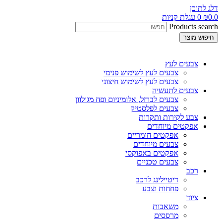
דלג לתוכן
0.0
₪
0
עגלת קניות
Products search
חיפוש מוצר
צבעים לעץ
צבעים לעץ לשימוש פנימי
צבעים לעץ לשימוש חיצוני
צבעים לתעשיה
צבעים לברזל, אלומיניום ופח מגולוון
צבעים לפלסטיק
צבע לקירות ותקרות
אפקטים מיוחדים
אפקטים חומריים
צבעים מיוחדים
אפקטים באפוקסי
צבעים טכניים
רכב
דיטיילינג לרכב
פחחות וצבע
ציוד
משאבות
מרססים