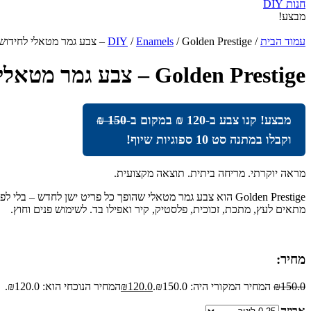
חנות DIY
מבצע!
עמוד הבית
/
/ Golden Prestige – צבע גמר מטאלי לחידוש רהיטים ופריטי בית
Enamels
/
DIY
Golden Prestige – צבע גמר מטאלי לחידוש רהיטים ופריטי בית
מבצע! קנו צבע ב-120 ₪ במקום ב-
150 ₪
וקבלו במתנה סט 10 ספוגיות שיוף!
מראה יוקרתי. מריחה ביתית. תוצאה מקצועית.
Golden Prestige הוא צבע גמר מטאלי שהופך כל פריט ישן לחדש – בלי לפרק, בלי לשייף עד הגזע, ובלי להזמין בעל מקצוע.
מתאים לעץ, מתכת, זכוכית, פלסטיק, קיר ואפילו בד. לשימוש פנים וחוץ.
מחיר:
150.0
₪
המחיר המקורי היה: ₪150.0.
120.0
₪
המחיר הנוכחי הוא: ₪120.0.
אריזה