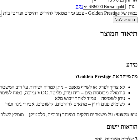
גוון
נקה
כמות של Golden Prestige - צבע גמר מטאלי לחידוש רהיטים ופריטי בית
הוספה לסל
תיאור המוצר
מידע
מה מייחד את Golden Prestige?
לא צריך לפרק או לשייף מאפס – ניתן למרוח ישירות על רוב המשטח
פורמולה מבוססת מים – ריח עדין, פליטת VOC נמוכה, בטוח לשימוש ביתי
ניתן לשטיפה – עמיד לאחר ייבוש מלא
לשימוש פנים וחוץ – מתאים לרהיטים, קישוטים, אביזרי גינה ועוד
טיפ מקצועי:
על משטחים חלקים במיוחד (זכוכית, פלסטיק) – מומלץ לשלב עם בסיס Vintage Prestige לאח
הוראות יישום
3 שלבים פשוטים, וזהו: