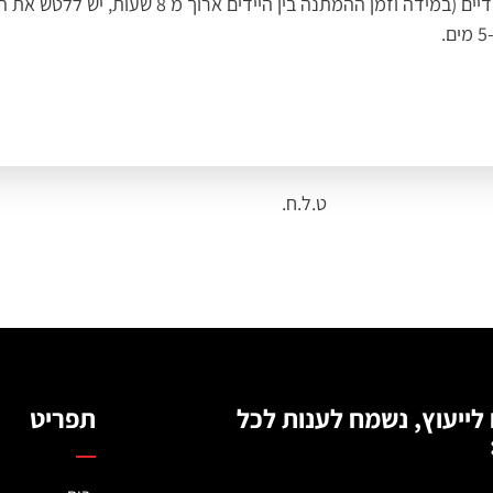
ט.ל.ח.
 לייעוץ, נשמח לענות לכל
תפריט