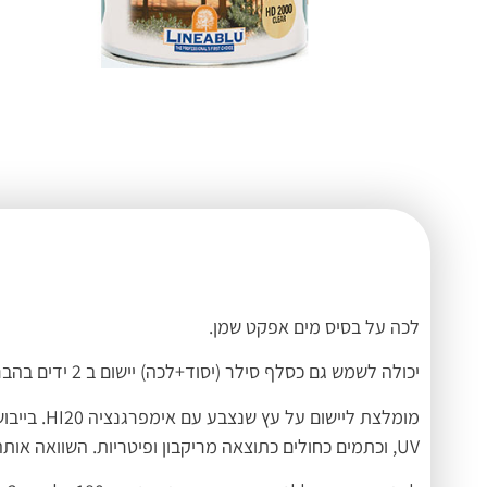
לכה על בסיס מים אפקט שמן.
יכולה לשמש גם כסלף סילר (יסוד+לכה) יישום ב 2 ידים בהברשה או בהתזה.
מומלצת ל
UV, וכתמים כחולים כתוצאה מריקבון ופיטריות. השוואה אותה היא מכילה מספקת הגנה מצויינת נגד מים ושחיקה.