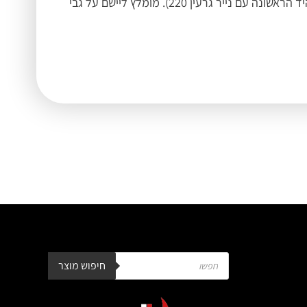
לפני היישום יש ללטש את העץ עם נייר גרעין 180. וליישם 2 ידיים (במידה וזמן ההמתנה בין היידים ארוך מ 8 שעות, יש ללטש את היד הראשונה עם נייר גרעין 220). מומלץ ליישם על גבי
חיפוש מוצר