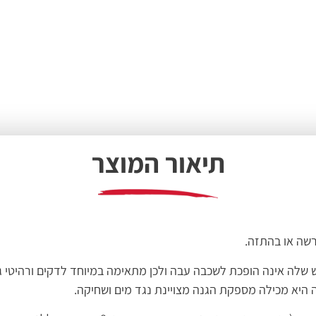
תיאור המוצר
יישום על עץ שנצבע עם אימפרגנציה HI20. בייבוש שלה אינה הופכת לשכבה עבה ולכן מתאימה ב