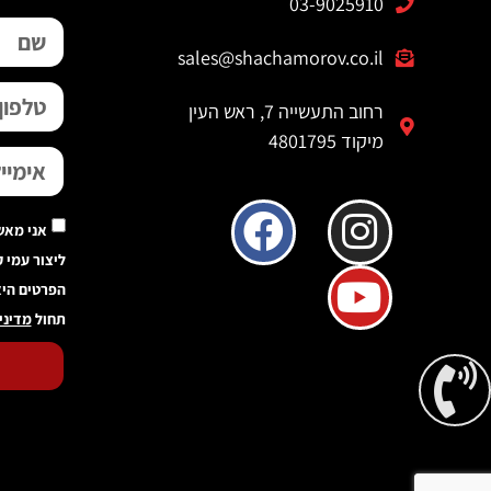
03-9025910
sales@shachamorov.co.il
רחוב התעשייה 7, ראש העין
מיקוד 4801795
אני מאש
ליצור עמי 
הפרטים היא
תחול
מדיני