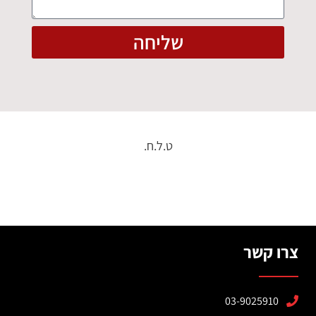
שליחה
ט.ל.ח.
צרו קשר
03-9025910