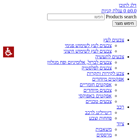
דלג לתוכן
0.0
₪
0
עגלת קניות
Products search
חיפוש מוצר
צבעים לעץ
צבעים לעץ לשימוש פנימי
צבעים לעץ לשימוש חיצוני
צבעים לתעשיה
צבעים לברזל, אלומיניום ופח מגולוון
צבעים לפלסטיק
צבע לקירות ותקרות
אפקטים מיוחדים
אפקטים חומריים
צבעים מיוחדים
אפקטים באפוקסי
צבעים טכניים
רכב
דיטיילינג לרכב
פחחות וצבע
ציוד
משאבות
מרססים