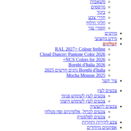
משאבות
מרססים
ביגוד
חדרי צבע
חלקי חילוף
חומרי עזר
מותגים
מידע מקצועי
קטלוגים
RAL 2027+ Colour feeling
Cloud Dancer: Pantone Color 2026
NCS Colors for 2026+
Borghi d'Italia 2026
Borghi d'Italia גוונים חדשים 2025
Mocha Mousse 2025
צור קשר
צבעים לעץ
צבעים לעץ לשימוש פנימי
צבעים לעץ לשימוש חיצוני
צבעים לתעשיה
צבעים לברזל, אלומיניום ופח מגולוון
צבעים לפלסטיק
צבע לקירות ותקרות
אפקטים מיוחדים