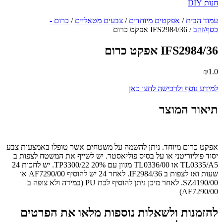
חנות DIY
עמוד הבית
/
אפקטים מיוחדים
/
צבעים מטאליים
/
כרום -
כסף/זהב
/ IFS2984/36 אפקט כרום
IFS2984/36 אפקט כרום
₪
1.0
למידע נוסף ולרכישה לחצו כאן
תיאור המוצר
אפקט כרום מיוחד. ניתן להשמה על משטחים אשר טופלו באמצעות צבע
יסוד פוליוריטני או על בסיס פוליאסטר. יש לשייף את המשטח לצפות ב
TL0335/A5 או TL0336/00 מגוון עם 20% TP3300/22. יש לחכות 24
שעות ואז לצפות ב IF2984/36. לאחר 24 יש להוסיף AF7290/00 או
SZ4190/00. לאחר מיכן ניתן להוסיף לכת PU (במידה ולא צופה ב
AF7290/00)
להזמנות ולשאלות נוספות מלאו את הפרטים