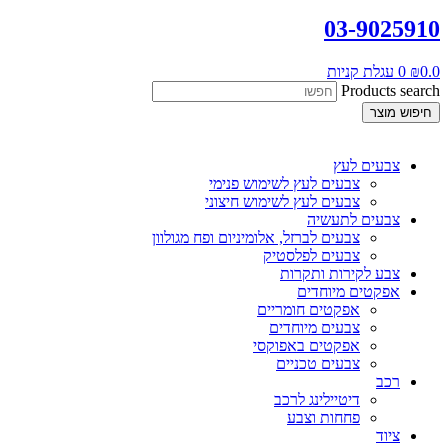
03-9025910
0.0
₪
0
עגלת קניות
Products search
חיפוש מוצר
צבעים לעץ
צבעים לעץ לשימוש פנימי
צבעים לעץ לשימוש חיצוני
צבעים לתעשיה
צבעים לברזל, אלומיניום ופח מגולוון
צבעים לפלסטיק
צבע לקירות ותקרות
אפקטים מיוחדים
אפקטים חומריים
צבעים מיוחדים
אפקטים באפוקסי
צבעים טכניים
רכב
דיטיילינג לרכב
פחחות וצבע
ציוד