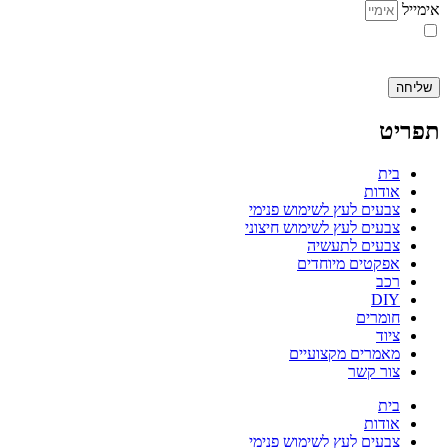
אימייל
אני מאשר.ת את העברת הפרטים ואת השימוש בהם, כדי ליצור עמי קשר
באמצעות דוא"ל, טלפון או ווצאפ. העברת הפרטים היא מרצוני החופשי ועל
מסירת הפרטים והשימוש במידע תחול
מדיניות הפרטיות של האתר
.
שליחה
תפריט
בית
אודות
צבעים לעץ לשימוש פנימי
צבעים לעץ לשימוש חיצוני
צבעים לתעשיה
אפקטים מיוחדים
רכב
DIY
חומרים
ציוד
מאמרים מקצועיים
צור קשר
בית
אודות
צבעים לעץ לשימוש פנימי