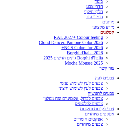
ביגוד
חדרי צבע
חלקי חילוף
חומרי עזר
מותגים
מידע מקצועי
קטלוגים
RAL 2027+ Colour feeling
Cloud Dancer: Pantone Color 2026
NCS Colors for 2026+
Borghi d'Italia 2026
Borghi d'Italia גוונים חדשים 2025
Mocha Mousse 2025
צור קשר
צבעים לעץ
צבעים לעץ לשימוש פנימי
צבעים לעץ לשימוש חיצוני
צבעים לתעשיה
צבעים לברזל, אלומיניום ופח מגולוון
צבעים לפלסטיק
צבע לקירות ותקרות
אפקטים מיוחדים
אפקטים חומריים
צבעים מיוחדים