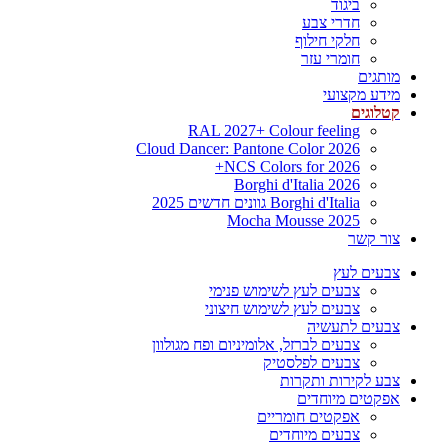
ביגוד
חדרי צבע
חלקי חילוף
חומרי עזר
מותגים
מידע מקצועי
קטלוגים
RAL 2027+ Colour feeling
Cloud Dancer: Pantone Color 2026
NCS Colors for 2026+
Borghi d'Italia 2026
Borghi d'Italia גוונים חדשים 2025
Mocha Mousse 2025
צור קשר
צבעים לעץ
צבעים לעץ לשימוש פנימי
צבעים לעץ לשימוש חיצוני
צבעים לתעשיה
צבעים לברזל, אלומיניום ופח מגולוון
צבעים לפלסטיק
צבע לקירות ותקרות
אפקטים מיוחדים
אפקטים חומריים
צבעים מיוחדים