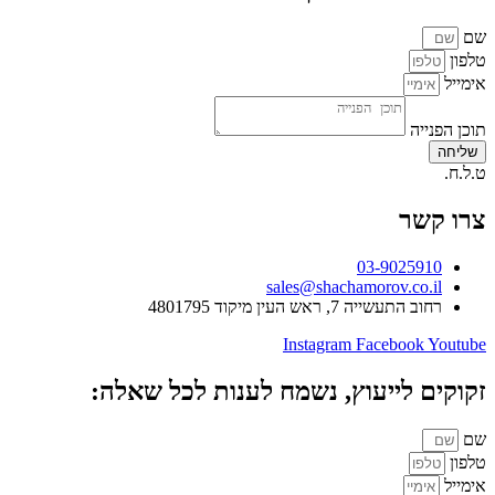
שם
טלפון
אימייל
תוכן הפנייה
שליחה
ט.ל.ח.
צרו קשר
03-9025910
sales@shachamorov.co.il
רחוב התעשייה 7, ראש העין מיקוד 4801795
Instagram
Facebook
Youtube
זקוקים לייעוץ, נשמח לענות לכל שאלה:
שם
טלפון
אימייל