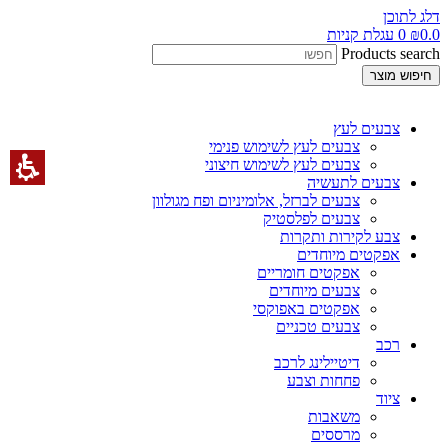
דלג לתוכן
0.0
₪
0
עגלת קניות
Products search
חיפוש מוצר
צבעים לעץ
צבעים לעץ לשימוש פנימי
צבעים לעץ לשימוש חיצוני
צבעים לתעשיה
צבעים לברזל, אלומיניום ופח מגולוון
צבעים לפלסטיק
צבע לקירות ותקרות
אפקטים מיוחדים
אפקטים חומריים
צבעים מיוחדים
אפקטים באפוקסי
צבעים טכניים
רכב
דיטיילינג לרכב
פחחות וצבע
ציוד
משאבות
מרססים