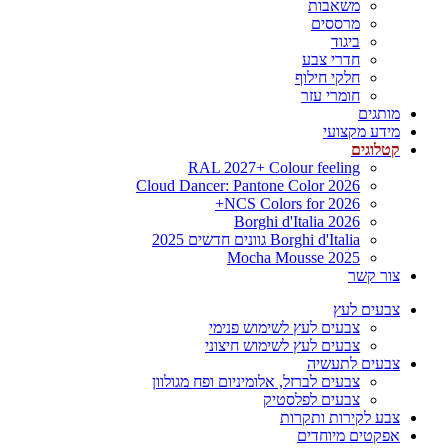
משאבות
מרססים
ביגוד
חדרי צבע
חלקי חילוף
חומרי עזר
מותגים
מידע מקצועי
קטלוגים
RAL 2027+ Colour feeling
Cloud Dancer: Pantone Color 2026
NCS Colors for 2026+
Borghi d'Italia 2026
Borghi d'Italia גוונים חדשים 2025
Mocha Mousse 2025
צור קשר
צבעים לעץ
צבעים לעץ לשימוש פנימי
צבעים לעץ לשימוש חיצוני
צבעים לתעשיה
צבעים לברזל, אלומיניום ופח מגולוון
צבעים לפלסטיק
צבע לקירות ותקרות
אפקטים מיוחדים