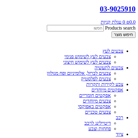
03-9025910
0.0
₪
0
עגלת קניות
Products search
חיפוש מוצר
צבעים לעץ
צבעים לעץ לשימוש פנימי
צבעים לעץ לשימוש חיצוני
צבעים לתעשיה
צבעים לברזל, אלומיניום ופח מגולוון
צבעים לפלסטיק
צבע לקירות ותקרות
אפקטים מיוחדים
אפקטים חומריים
צבעים מיוחדים
אפקטים באפוקסי
צבעים טכניים
רכב
דיטיילינג לרכב
פחחות וצבע
ציוד