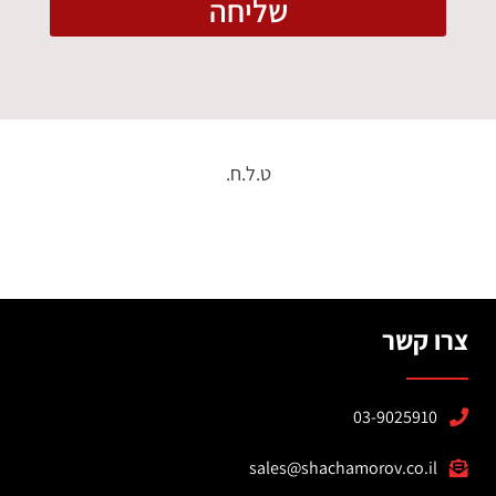
שליחה
ט.ל.ח.
צרו קשר
03-9025910
sales@shachamorov.co.il