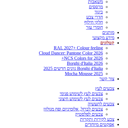
משאבות
מרססים
ביגוד
חדרי צבע
חלקי חילוף
חומרי עזר
מותגים
מידע מקצועי
קטלוגים
RAL 2027+ Colour feeling
Cloud Dancer: Pantone Color 2026
NCS Colors for 2026+
Borghi d'Italia 2026
Borghi d'Italia גוונים חדשים 2025
Mocha Mousse 2025
צור קשר
צבעים לעץ
צבעים לעץ לשימוש פנימי
צבעים לעץ לשימוש חיצוני
צבעים לתעשיה
צבעים לברזל, אלומיניום ופח מגולוון
צבעים לפלסטיק
צבע לקירות ותקרות
אפקטים מיוחדים