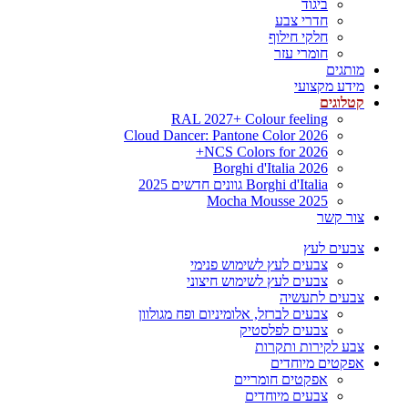
ביגוד
חדרי צבע
חלקי חילוף
חומרי עזר
מותגים
מידע מקצועי
קטלוגים
RAL 2027+ Colour feeling
Cloud Dancer: Pantone Color 2026
NCS Colors for 2026+
Borghi d'Italia 2026
Borghi d'Italia גוונים חדשים 2025
Mocha Mousse 2025
צור קשר
צבעים לעץ
צבעים לעץ לשימוש פנימי
צבעים לעץ לשימוש חיצוני
צבעים לתעשיה
צבעים לברזל, אלומיניום ופח מגולוון
צבעים לפלסטיק
צבע לקירות ותקרות
אפקטים מיוחדים
אפקטים חומריים
צבעים מיוחדים