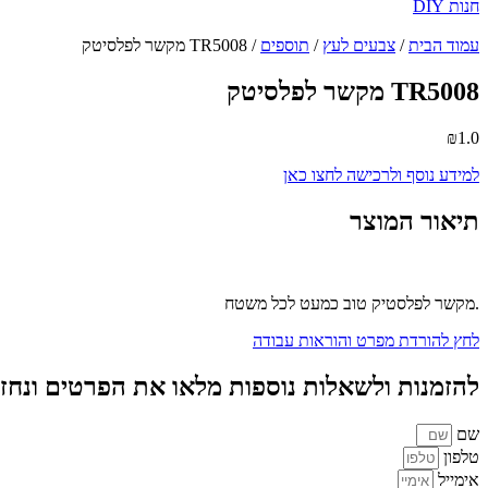
חנות DIY
עמוד הבית
/
צבעים לעץ
/
תוספים
/ TR5008 מקשר לפלסיטק
TR5008 מקשר לפלסיטק
₪
1.0
למידע נוסף ולרכישה לחצו כאן
תיאור המוצר
.מקשר לפלסטיק טוב כמעט לכל משטח
לחץ להורדת מפרט והוראות עבודה
להזמנות ולשאלות נוספות מלאו את הפרטים ונחז
שם
טלפון
אימייל