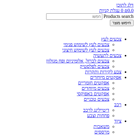
דלג לתוכן
0.0
₪
0
עגלת קניות
Products search
חיפוש מוצר
צבעים לעץ
צבעים לעץ לשימוש פנימי
צבעים לעץ לשימוש חיצוני
צבעים לתעשיה
צבעים לברזל, אלומיניום ופח מגולוון
צבעים לפלסטיק
צבע לקירות ותקרות
אפקטים מיוחדים
אפקטים חומריים
צבעים מיוחדים
אפקטים באפוקסי
צבעים טכניים
רכב
דיטיילינג לרכב
פחחות וצבע
ציוד
משאבות
מרססים