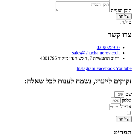
תוכן הפנייה
שליחה
ט.ל.ח.
צרו קשר
03-9025910
sales@shachamorov.co.il
רחוב התעשייה 7, ראש העין מיקוד 4801795
Instagram
Facebook
Youtube
זקוקים לייעוץ, נשמח לענות לכל שאלה:
שם
טלפון
אימייל
אני מאשר.ת את העברת הפרטים ואת השימוש בהם, כדי ליצור עמי קשר באמצע
שליחה
תפריט