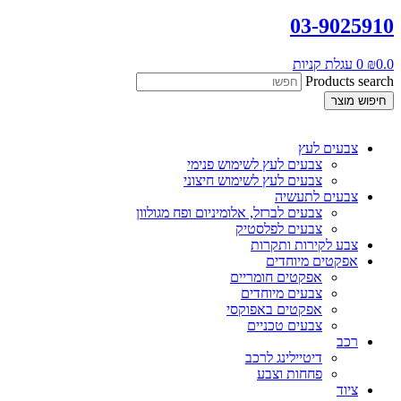
03-9025910
0.0
₪
0
עגלת קניות
Products search
חיפוש מוצר
צבעים לעץ
צבעים לעץ לשימוש פנימי
צבעים לעץ לשימוש חיצוני
צבעים לתעשיה
צבעים לברזל, אלומיניום ופח מגולוון
צבעים לפלסטיק
צבע לקירות ותקרות
אפקטים מיוחדים
אפקטים חומריים
צבעים מיוחדים
אפקטים באפוקסי
צבעים טכניים
רכב
דיטיילינג לרכב
פחחות וצבע
ציוד