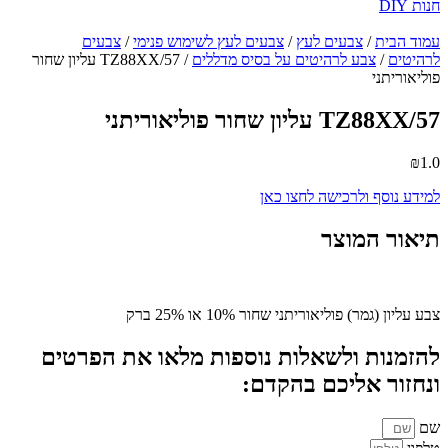
חנות DIY
עמוד הבית
/
צבעים לעץ
/
צבעים לעץ לשימוש פנימי
/
צבעים
לרהיטים
/
צבע לרהיטים על בסיס מדללים
/ TZ88XX/57 עליון שחור
פוליאוריתני
TZ88XX/57 עליון שחור פוליאוריתני
₪
1.0
למידע נוסף ולרכישה לחצו כאן
תיאור המוצר
צבע עליון (גמר) פוליאוריתני שחור 10% או 25% ברק
להזמנות ולשאלות נוספות מלאו את הפרטים
ונחזור אליכם בהקדם:
שם