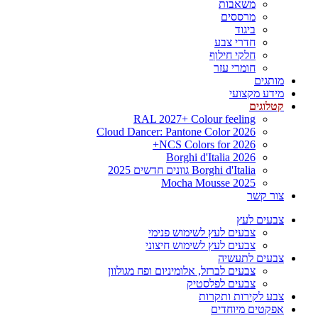
משאבות
מרססים
ביגוד
חדרי צבע
חלקי חילוף
חומרי עזר
מותגים
מידע מקצועי
קטלוגים
RAL 2027+ Colour feeling
Cloud Dancer: Pantone Color 2026
NCS Colors for 2026+
Borghi d'Italia 2026
Borghi d'Italia גוונים חדשים 2025
Mocha Mousse 2025
צור קשר
צבעים לעץ
צבעים לעץ לשימוש פנימי
צבעים לעץ לשימוש חיצוני
צבעים לתעשיה
צבעים לברזל, אלומיניום ופח מגולוון
צבעים לפלסטיק
צבע לקירות ותקרות
אפקטים מיוחדים