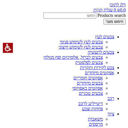
דלג לתוכן
0.0
₪
0
עגלת קניות
Products search
חיפוש מוצר
צבעים לעץ
צבעים לעץ לשימוש פנימי
צבעים לעץ לשימוש חיצוני
צבעים לתעשיה
צבעים לברזל, אלומיניום ופח מגולוון
צבעים לפלסטיק
צבע לקירות ותקרות
אפקטים מיוחדים
אפקטים חומריים
צבעים מיוחדים
אפקטים באפוקסי
צבעים טכניים
רכב
דיטיילינג לרכב
פחחות וצבע
ציוד
משאבות
מרססים