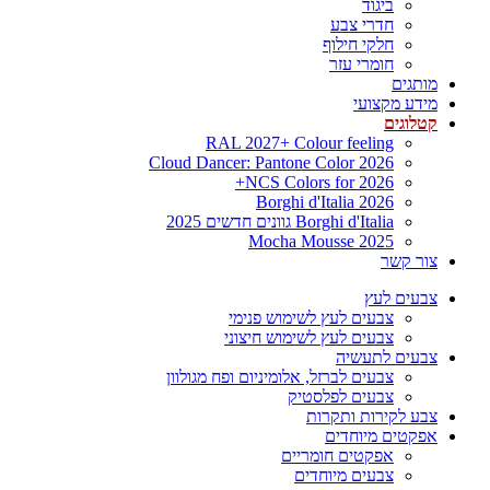
ביגוד
חדרי צבע
חלקי חילוף
חומרי עזר
מותגים
מידע מקצועי
קטלוגים
RAL 2027+ Colour feeling
Cloud Dancer: Pantone Color 2026
NCS Colors for 2026+
Borghi d'Italia 2026
Borghi d'Italia גוונים חדשים 2025
Mocha Mousse 2025
צור קשר
צבעים לעץ
צבעים לעץ לשימוש פנימי
צבעים לעץ לשימוש חיצוני
צבעים לתעשיה
צבעים לברזל, אלומיניום ופח מגולוון
צבעים לפלסטיק
צבע לקירות ותקרות
אפקטים מיוחדים
אפקטים חומריים
צבעים מיוחדים