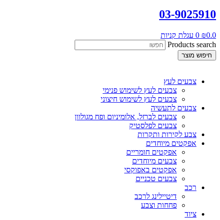
03-9025910
0.0
₪
0
עגלת קניות
Products search
חיפוש מוצר
צבעים לעץ
צבעים לעץ לשימוש פנימי
צבעים לעץ לשימוש חיצוני
צבעים לתעשיה
צבעים לברזל, אלומיניום ופח מגולוון
צבעים לפלסטיק
צבע לקירות ותקרות
אפקטים מיוחדים
אפקטים חומריים
צבעים מיוחדים
אפקטים באפוקסי
צבעים טכניים
רכב
דיטיילינג לרכב
פחחות וצבע
ציוד