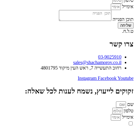
טלפון
אימייל
תוכן הפנייה
שליחה
ט.ל.ח.
צרו קשר
03-9025910
sales@shachamorov.co.il
רחוב התעשייה 7, ראש העין מיקוד 4801795
Instagram
Facebook
Youtube
זקוקים לייעוץ, נשמח לענות לכל שאלה:
שם
טלפון
אימייל
אני מאשר.ת את העברת הפרטים ואת השימוש בהם, כדי ליצור עמי קשר
באמצעות דוא"ל, טלפון או ווצאפ. העברת הפרטים היא מרצוני החופשי ועל
מסירת הפרטים והשימוש במידע תחול
מדיניות הפרטיות של האתר
.