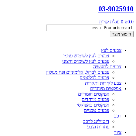
03-9025910
0.0
₪
0
עגלת קניות
Products search
חיפוש מוצר
צבעים לעץ
צבעים לעץ לשימוש פנימי
צבעים לעץ לשימוש חיצוני
צבעים לתעשיה
צבעים לברזל, אלומיניום ופח מגולוון
צבעים לפלסטיק
צבע לקירות ותקרות
אפקטים מיוחדים
אפקטים חומריים
צבעים מיוחדים
אפקטים באפוקסי
צבעים טכניים
רכב
דיטיילינג לרכב
פחחות וצבע
ציוד