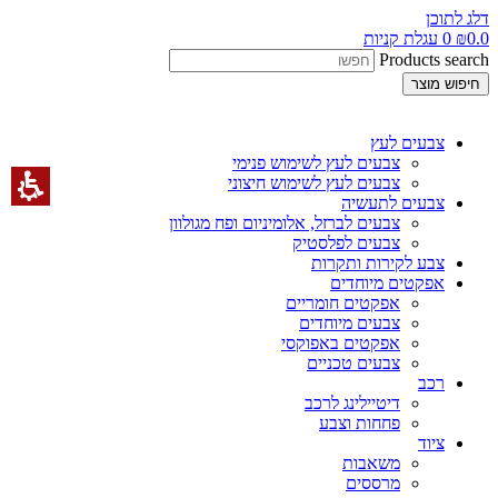
דלג לתוכן
0.0
₪
0
עגלת קניות
Products search
חיפוש מוצר
צבעים לעץ
צבעים לעץ לשימוש פנימי
צבעים לעץ לשימוש חיצוני
צבעים לתעשיה
צבעים לברזל, אלומיניום ופח מגולוון
צבעים לפלסטיק
צבע לקירות ותקרות
אפקטים מיוחדים
אפקטים חומריים
צבעים מיוחדים
אפקטים באפוקסי
צבעים טכניים
רכב
דיטיילינג לרכב
פחחות וצבע
ציוד
משאבות
מרססים