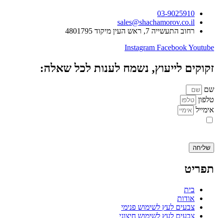
03-9025910
sales@shachamorov.co.il
רחוב התעשייה 7, ראש העין מיקוד 4801795
Instagram
Facebook
Youtube
זקוקים לייעוץ, נשמח לענות לכל שאלה:
שם
טלפון
אימייל
אני מאשר.ת את העברת הפרטים ואת השימוש בהם, כדי ליצור עמי קשר
באמצעות דוא"ל, טלפון או ווצאפ. העברת הפרטים היא מרצוני החופשי ועל
מסירת הפרטים והשימוש במידע תחול
מדיניות הפרטיות של האתר
.
שליחה
תפריט
בית
אודות
צבעים לעץ לשימוש פנימי
צבעים לעץ לשימוש חיצוני