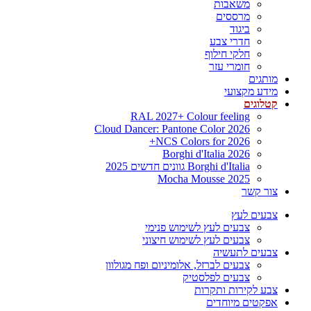
משאבות
מרססים
ביגוד
חדרי צבע
חלקי חילוף
חומרי עזר
מותגים
מידע מקצועי
קטלוגים
RAL 2027+ Colour feeling
Cloud Dancer: Pantone Color 2026
NCS Colors for 2026+
Borghi d'Italia 2026
Borghi d'Italia גוונים חדשים 2025
Mocha Mousse 2025
צור קשר
צבעים לעץ
צבעים לעץ לשימוש פנימי
צבעים לעץ לשימוש חיצוני
צבעים לתעשיה
צבעים לברזל, אלומיניום ופח מגולוון
צבעים לפלסטיק
צבע לקירות ותקרות
אפקטים מיוחדים