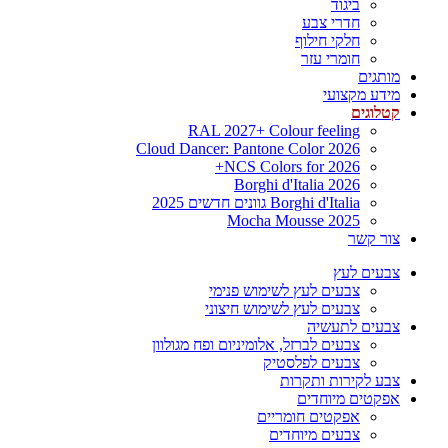
ביגוד
חדרי צבע
חלקי חילוף
חומרי עזר
מותגים
מידע מקצועי
קטלוגים
RAL 2027+ Colour feeling
Cloud Dancer: Pantone Color 2026
NCS Colors for 2026+
Borghi d'Italia 2026
Borghi d'Italia גוונים חדשים 2025
Mocha Mousse 2025
צור קשר
צבעים לעץ
צבעים לעץ לשימוש פנימי
צבעים לעץ לשימוש חיצוני
צבעים לתעשיה
צבעים לברזל, אלומיניום ופח מגולוון
צבעים לפלסטיק
צבע לקירות ותקרות
אפקטים מיוחדים
אפקטים חומריים
צבעים מיוחדים