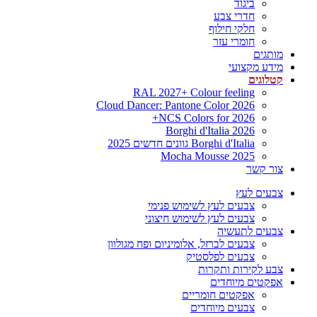
ביגוד
חדרי צבע
חלקי חילוף
חומרי עזר
מותגים
מידע מקצועי
קטלוגים
RAL 2027+ Colour feeling
Cloud Dancer: Pantone Color 2026
NCS Colors for 2026+
Borghi d'Italia 2026
Borghi d'Italia גוונים חדשים 2025
Mocha Mousse 2025
צור קשר
צבעים לעץ
צבעים לעץ לשימוש פנימי
צבעים לעץ לשימוש חיצוני
צבעים לתעשיה
צבעים לברזל, אלומיניום ופח מגולוון
צבעים לפלסטיק
צבע לקירות ותקרות
אפקטים מיוחדים
אפקטים חומריים
צבעים מיוחדים