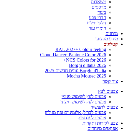
משאבות
מרססים
ביגוד
חדרי צבע
חלקי חילוף
חומרי עזר
מותגים
מידע מקצועי
קטלוגים
RAL 2027+ Colour feeling
Cloud Dancer: Pantone Color 2026
NCS Colors for 2026+
Borghi d'Italia 2026
Borghi d'Italia גוונים חדשים 2025
Mocha Mousse 2025
צור קשר
צבעים לעץ
צבעים לעץ לשימוש פנימי
צבעים לעץ לשימוש חיצוני
צבעים לתעשיה
צבעים לברזל, אלומיניום ופח מגולוון
צבעים לפלסטיק
צבע לקירות ותקרות
אפקטים מיוחדים