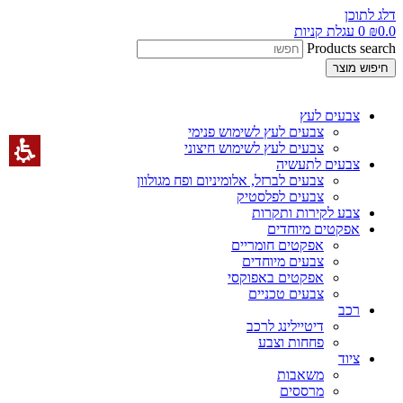
דלג לתוכן
0.0
₪
0
עגלת קניות
Products search
חיפוש מוצר
צבעים לעץ
צבעים לעץ לשימוש פנימי
צבעים לעץ לשימוש חיצוני
צבעים לתעשיה
צבעים לברזל, אלומיניום ופח מגולוון
צבעים לפלסטיק
צבע לקירות ותקרות
אפקטים מיוחדים
אפקטים חומריים
צבעים מיוחדים
אפקטים באפוקסי
צבעים טכניים
רכב
דיטיילינג לרכב
פחחות וצבע
ציוד
משאבות
מרססים