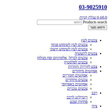
03-9025910
0.0
₪
0
עגלת קניות
Products search
חיפוש מוצר
צבעים לעץ
צבעים לעץ לשימוש פנימי
צבעים לעץ לשימוש חיצוני
צבעים לתעשיה
צבעים לברזל, אלומיניום ופח מגולוון
צבעים לפלסטיק
צבע לקירות ותקרות
אפקטים מיוחדים
אפקטים חומריים
צבעים מיוחדים
אפקטים באפוקסי
צבעים טכניים
רכב
דיטיילינג לרכב
פחחות וצבע
ציוד