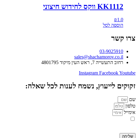
KK1112 ווקס לחידוש חיצוני
₪
1.0
הוספה לסל
צרו קשר
03-9025910
sales@shachamorov.co.il
רחוב התעשייה 7, ראש העין מיקוד 4801795
Instagram
Facebook
Youtube
זקוקים לייעוץ, נשמח לענות לכל שאלה:
שם
טלפון
אימייל
אני מאשר.ת את העברת הפרטים ואת השימוש בהם, כדי ליצור עמי קשר
באמצעות דוא"ל, טלפון או ווצאפ. העברת הפרטים היא מרצוני החופשי ועל
מסירת הפרטים והשימוש במידע תחול
מדיניות הפרטיות של האתר
.
שליחה