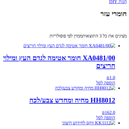
חנות DIY
חומרי עזר
מציגים את כל ⁦3⁩ התוצאות
ממוין לפי פופולריות
XA0481/00 חומר אטימה לגדם העץ ומילוי
חריצים
₪
1.0
הוספה לסל
HH8012 מחיה ומחדש צבע/לכה
₪
162.0
הוספה לסל