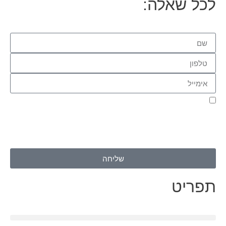
לכל שאלה:
אני מאשר.ת את העברת הפרטים ואת השימוש בהם, כדי ליצור עמי
קשר באמצעות דוא"ל, טלפון או ווצאפ. העברת הפרטים היא מרצוני
החופשי ועל מסירת הפרטים והשימוש במידע תחול
מדיניות הפרטיות
של האתר
.
שליחה
תפריט