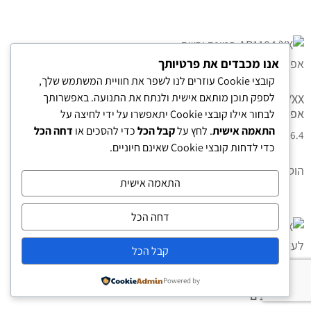
אנו מכבדים את פרטיותך
קובצי Cookie עוזרים לנו לשפר את חוויית המשתמש שלך,
לספק תוכן מותאם אישית ולנתח את התנועה. באפשרותך
AP1104/XX פטינה יבשה
אפקט עתיק
לבחור אילו קובצי Cookie יתאפשרו על ידי לחיצה על
התאמה אישית
. לחץ על
קבל הכל
כדי להסכים או
דחה הכל
₪
106.4
כדי לדחות קובצי Cookie שאינם חיוניים.
הוספה לסל
התאמה אישית
דחה הכל
קבל הכל
AM0548/XX אימפרגנציה
Powered by
לעצים רכים