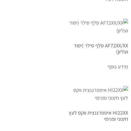
AF72XX/XX סלף סילר (יסוד
ועליון)
מידע נוסף
HI22XX אימפרגנצית ווקס לעץ
חיצוני ופנימי