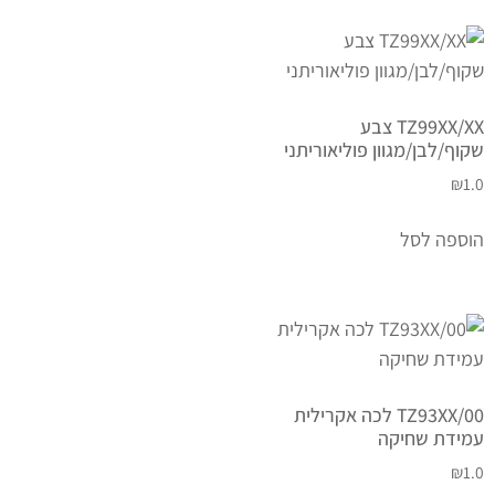
TZ99XX/XX צבע
שקוף/לבן/מגוון פוליאוריתני
₪
1.0
הוספה לסל
TZ93XX/00 לכה אקרילית
עמידת שחיקה
₪
1.0