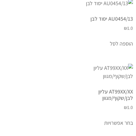
AU0454/13 יסוד לבן
₪
1.0
הוספה לסל
AT99XX/XX עליון
לבן/שקוף/מגוון
₪
1.0
בחר אפשרויות